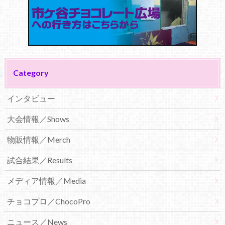
Category
インタビュー
大会情報／Shows
物販情報／Merch
試合結果／Results
メディア情報／Media
チョコプロ／ChocoPro
ニュース／News