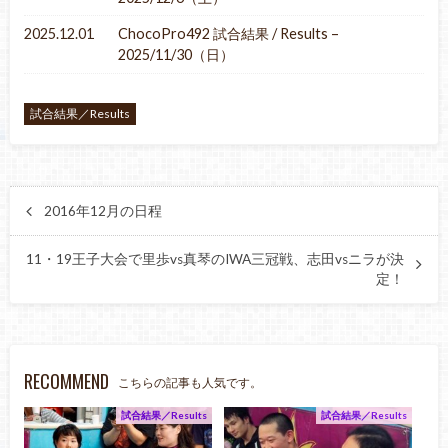
2025.12.01
ChocoPro492 試合結果 / Results –
2025/11/30（日）
試合結果／Results
2016年12月の日程
11・19王子大会で里歩vs真琴のIWA三冠戦、志田vsニラが決
定！
RECOMMEND
こちらの記事も人気です。
試合結果／Results
試合結果／Results