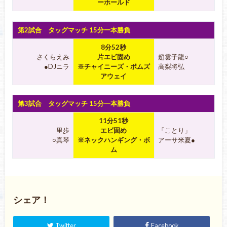
ーホールド
第2試合 タッグマッチ 15分一本勝負
8分52秒
さくらえみ
片エビ固め
趙雲子龍○
●DJニラ
※チャイニーズ・ボムズ
高梨将弘
アウェイ
第3試合 タッグマッチ 15分一本勝負
11分51秒
里歩
エビ固め
「ことり」
○真琴
※ネックハンギング・ボ
アーサ米夏●
ム
シェア！
Twitter
Facebook