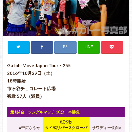
LINE
Gatoh-Move Japan Tour・255
2016年10月29日（土）
18時開始
市ヶ谷チョコレート広場
観衆 57人（満員）
第1試合 シングルマッチ 10分一本勝負
8分5秒
●帯広さやか
タイ式リバースクローバ
サワディー仮面○