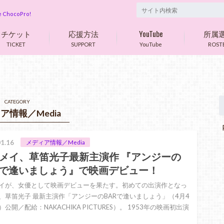
are ChocoPro!
チケット
応援方法
YouTube
所属
TICKET
SUPPORT
YouTube
ROST
CATEGORY
ア情報／Media
P
1.16
メディア情報／Media
メイ、草笛光子最新主演作 『アンジーの
Rで逢いましょう』で映画デビュー！
イが、女優として映画デビューを果たす。初めての出演作となっ
、草笛光子 最新主演作「アンジーのBARで逢いましょう」（4月4
公開／配給：NAKACHIKA PICTURES）。 1953年の映画初出演