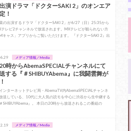
出演ドラマ「ドクターSAKI 2」のオンエア
定！
菜の出演するドラマ「ドクターSAKI 2」が6/27（日）25:35から
Xテレビ2チャンネルで放送されます。MXテレビが観られない方
Mキャス」アプリからご覧いただけます。 『ドクターSAKI 2』出
6.29
メディア情報／Media
20時からAbemaSPECIALチャンネルにて
送する『＃SHIBUYAbema』に我闘雲舞が
！
ンターネットテレビ局・AbemaTV内AbemaSPECIALチャンネ
放送している、10代に大人気の読モを中心に渋谷から生中継する
＃SHIBUYAbema』。 本日の20時から放送されるこの番組の
2.19
メディア情報／Media