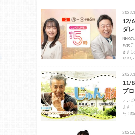
2023.1
12
ダレ
NHK
も女子
きまし
ださい
2023.1
11
プロ
テレビ
ます！
た！録
2021.0