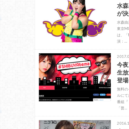
水森
が決
水森由
東京M
は、「
演：…
2017.0
今夜
生放
登場
無料のイ
ルにて
番組『
「普…
2016.1