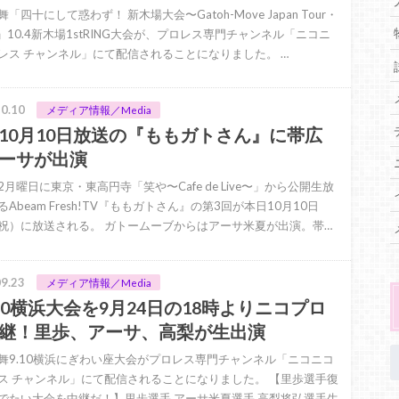
「四十にして惑わず！ 新木場大会〜Gatoh-Move Japan Tour・
〜」10.4新木場1stRING大会が、プロレス専門チャンネル「ニコニ
レス チャンネル」にて配信されることになりました。 …
0.10
メディア情報／Media
10月10日放送の『ももガトさん』に帯広
ーサが出演
2月曜日に東京・東高円寺「笑や〜Cafe de Live〜」から公開生放
Abeam Fresh!TV『ももガトさん』の第3回が本日10月10日
祝）に放送される。 ガトームーブからはアーサ米夏が出演。帯…
9.23
メディア情報／Media
10横浜大会を9月24日の18時よりニコプロ
継！里歩、アーサ、高梨が生出演
舞9.10横浜にぎわい座大会がプロレス専門チャンネル「ニコニコ
ス チャンネル」にて配信されることになりました。 【里歩選手復
でたい大会を中継だ！】里歩選手 アーサ米夏選手 高梨将弘選手生