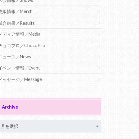
大会情報／Shows
物販情報／Merch
試合結果／Results
メディア情報／Media
チョコプロ／ChocoPro
ニュース／News
イベント情報／Event
メッセージ／Message
Archive