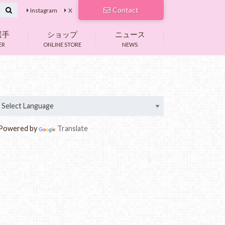
Contact
Instagram
X
選手
ショップ
ニュース
ER
ONLINE STORE
NEWS
owered by
Translate