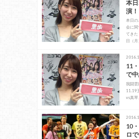
本日
演！
本日の
会に関
てきた
日（月
2016.1
11
で中
我闘雲舞
11.
vs真
2016.1
10
ロで