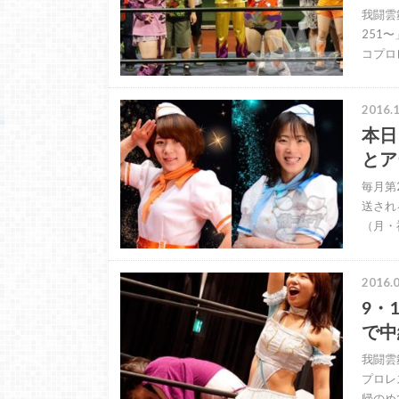
我闘雲舞
251
コプロ
2016.1
本日
とア
毎月第
送される
（月・
2016.0
9・
で中
我闘雲
プロレ
帰のめ