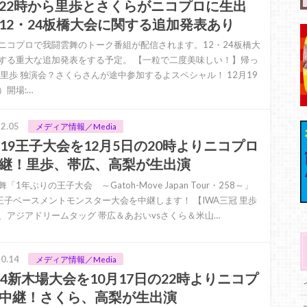
22時から里歩とさくらがニコプロに生出
12・24板橋大会に関する追加発表あり
ニコプロで我闘雲舞のトーク番組が配信されます。12・24板橋大
する重大な追加発表をする予定。 【一粒で二度美味しい！】帰っ
 里歩 独演会？さくらさんが途中参加するよスペシャル！ 12月19
）開場:…
2.05
メディア情報／Media
・19王子大会を12月5日の20時よりニコプロ
継！里歩、帯広、高梨が生出演
「1年ぶりの王子大会 ～Gatoh-Move Japan Tour・258～」
19王子ベースメントモンスター大会を中継します！ 【IWA三冠 里歩
琴、アジアドリームタッグ 帯広＆あおいvsさくら＆米山…
0.14
メディア情報／Media
・4新木場大会を10月17日の22時よりニコプ
中継！さくら、高梨が生出演