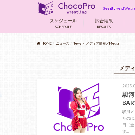
See it! Live it! We 
スケジュール
試合結果
SCHEDULE
RESULTS
HOME
ニュース／News
メディア情報／Media
メディ
2025.0
駿河
BA
駿河メ
たのは
日（金）
後…