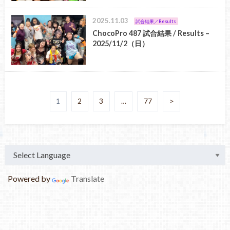
2025.11.03
試合結果／Results
ChocoPro 487 試合結果 / Results –
2025/11/2（日）
1
2
3
…
77
>
Powered by
Translate