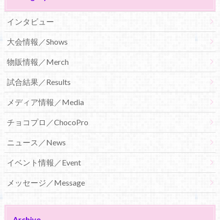
インタビュー
大会情報／Shows
物販情報／Merch
試合結果／Results
メディア情報／Media
チョコプロ／ChocoPro
ニュース／News
イベント情報／Event
メッセージ／Message
Archive