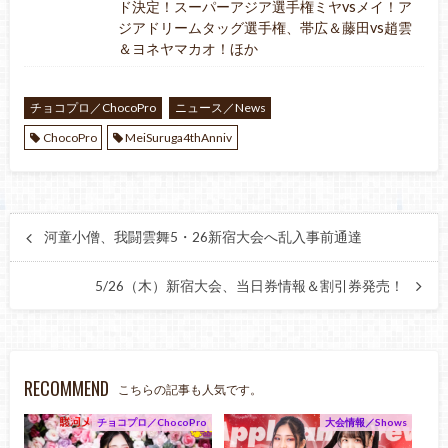
ド決定！スーパーアジア選手権ミヤvsメイ！ア
ジアドリームタッグ選手権、帯広＆藤田vs趙雲
＆ヨネヤマカオ！ほか
チョコプロ／ChocoPro
ニュース／News
ChocoPro
MeiSuruga4thAnniv
河童小僧、我闘雲舞5・26新宿大会へ乱入事前通達
5/26（木）新宿大会、当日券情報＆割引券発売！
RECOMMEND
こちらの記事も人気です。
チョコプロ／ChocoPro
大会情報／Shows