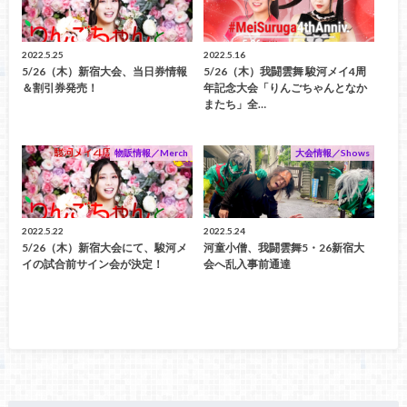
2022.5.25
2022.5.16
5/26（木）新宿大会、当日券情報
5/26（木）我闘雲舞 駿河メイ4周
＆割引券発売！
年記念大会「りんごちゃんとなか
またち」全…
物販情報／Merch
大会情報／Shows
2022.5.22
2022.5.24
5/26（木）新宿大会にて、駿河メ
河童小僧、我闘雲舞5・26新宿大
イの試合前サイン会が決定！
会へ乱入事前通達