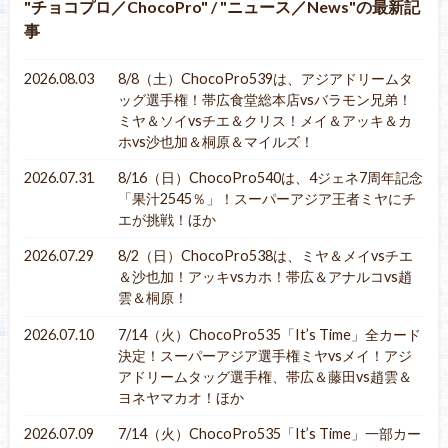
チョコプロ／ChocoPro
/
ニュース／News
の最新記
事
2026.08.03
8/8（土）ChocoPro539は、アジアドリームタ
ッグ選手権！帯広食堂総本店vsバラモン兄弟！
ミヤ＆ソイvsチエ＆クリス！メイ＆アッキ＆カ
ホvs沙也加＆桐原＆マイルズ！
2026.07.31
8/16（日）ChocoPro540は、4ジェネ7周年記念
「果汁2545％」！スーパーアジア王者ミヤにチ
エが挑戦！ほか
2026.07.29
8/2（日）ChocoPro538は、ミヤ＆メイvsチエ
＆沙也加！アッキvsカホ！帯広＆アナルコvs趙
雲＆桐原！
2026.07.10
7/14（火）ChocoPro535「It’s Time」全カード
決定！スーパーアジア選手権ミヤvsメイ！アジ
アドリームタッグ選手権、帯広＆藤田vs趙雲＆
ヨネヤマカオ！ほか
2026.07.09
7/14（火）ChocoPro535「It’s Time」一部カー