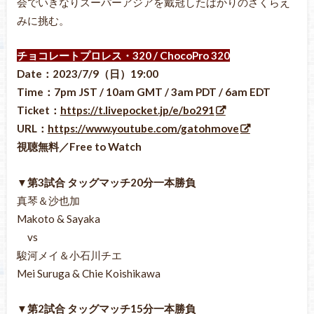
会でいきなりスーパーアジアを戴冠したばかりのさくらえ
みに挑む。
チョコレートプロレス・320 / ChocoPro 320
Date：2023/7/9（日
）19:00
Time：7pm JST / 10am GMT / 3am PDT / 6am EDT
Ticket：
https://t.livepocket.jp/e/bo291
URL：
https://www.youtube.com/gatohmove
視聴無料／Free to Watch
▼第3試合 タッグマッチ20分一本勝負
真琴＆沙也加
Makoto & Sayaka
vs
駿河メイ＆小石川チエ
Mei Suruga & Chie Koishikawa
▼第2試合 タッグマッチ15分一本勝負