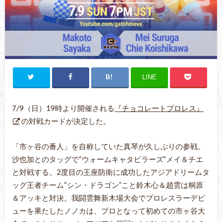
LINE
7/9（日）19時より開催される
『チョコレートプロレス』
の対戦カードが決定した。
「市ヶ谷の番人」を自称していた真琴が久しぶりの参戦。
沙也加とのタッグで“ウォームキャタピラーズ”メイ＆チエ
と対戦する。2度目の王座防衛に成功したアジアドリームタ
ッグ王者チーム“シン・ドラゴン”こと鈴木心＆趙雲は桐原
＆アッキと対決。我闘雲舞新木場大会でプロレスラーデビ
ューを果たしたノノカは、プロとなって初めての市ヶ谷大