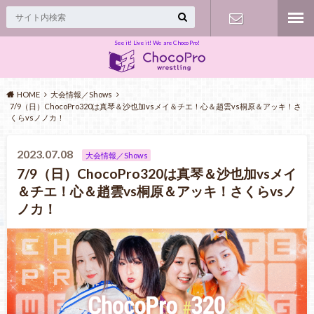
See it! Live it! We are ChocoPro!
Contact
HOME
大会情報／Shows
7/9（日）ChocoPro320は真琴＆沙也加vsメイ＆チエ！心＆趙雲vs桐原＆アッキ！さ
くらvsノノカ！
2023.07.08
大会情報／Shows
7/9（日）ChocoPro320は真琴＆沙也加vsメイ
＆チエ！心＆趙雲vs桐原＆アッキ！さくらvsノ
ノカ！