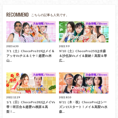
RECOMMEND
こちらの記事も人気です。
大会情報／Shows
大会情報／Shows
2023.6.30
2022.9.9
7/1（土）ChocoPro319はメイ＆
9/10（土）ChocoPro253は水森
アッキvsチエ＆ミヤ！趙雲vs米
＆沙也加vsメイ＆新納！高梨＆帯
山…
広…
大会情報／Shows
大会情報／Shows
2022.12.29
2022.8.10
1/1（日）ChocoPro282はメイvs
8/11（木・祝）ChocoProはシー
帯！咲百合＆趙雲vs桐原＆高
ズン15スタート！メイ＆高梨vs水
梨！…
森…