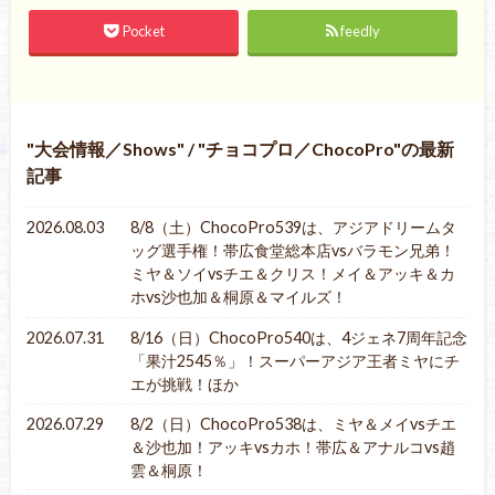
Pocket
feedly
大会情報／Shows
/
チョコプロ／ChocoPro
の最新
記事
2026.08.03
8/8（土）ChocoPro539は、アジアドリームタ
ッグ選手権！帯広食堂総本店vsバラモン兄弟！
ミヤ＆ソイvsチエ＆クリス！メイ＆アッキ＆カ
ホvs沙也加＆桐原＆マイルズ！
2026.07.31
8/16（日）ChocoPro540は、4ジェネ7周年記念
「果汁2545％」！スーパーアジア王者ミヤにチ
エが挑戦！ほか
2026.07.29
8/2（日）ChocoPro538は、ミヤ＆メイvsチエ
＆沙也加！アッキvsカホ！帯広＆アナルコvs趙
雲＆桐原！