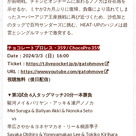
が前哨戦。チャンピオンチームに加わるノノカは存在感を
示せるか。ミヤが2カ月ぶりに復帰。負傷により流れてしま
ったスーパーアジア王座挑戦に再び近づくため、沙也加と
のタッグで百均サンダーズに挑む。HEAT-UPのハジメは趙
雲とシングルマッチで激突する。
チョコレートプロレス・359 / ChocoPro 359
Date：2024/3/3（日
）16:00
Ticket：
https://t.livepocket.jp/p/gatohmove
URL：
https://www.youtube.com/gatohmove
視聴無料（後日配信）
▼第3試合 6人タッグマッチ20分一本勝負
駿河メイ＆バリヤン・アッキ＆瀬戸ノノカ
Mei Suruga & Baliyan Akki & Nonoka Seto
vs
帯広さやか＆ヨネヤマカオ・リー＆桐原季子
Sayaka Obihiro & Yoneyamakao Lee & Tokiko Kirihara