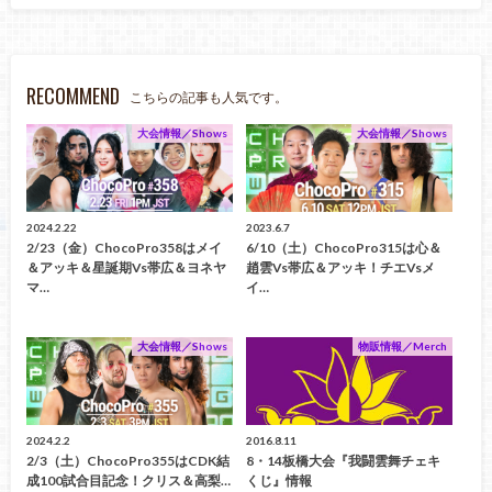
RECOMMEND
こちらの記事も人気です。
大会情報／Shows
大会情報／Shows
2024.2.22
2023.6.7
2/23（金）ChocoPro358はメイ
6/10（土）ChocoPro315は心＆
＆アッキ＆星誕期vs帯広＆ヨネヤ
趙雲vs帯広＆アッキ！チエvsメ
マ…
イ…
大会情報／Shows
物販情報／Merch
2024.2.2
2016.8.11
2/3（土）ChocoPro355はCDK結
8・14板橋大会『我闘雲舞チェキ
成100試合目記念！クリス＆高梨…
くじ』情報