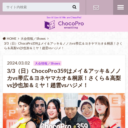
See it! Live it! We are ChocoPro!
Contact
HOME
大会情報／Shows
3/3（日）ChocoPro359はメイ＆アッキ＆ノノカvs帯広＆ヨネヤマカオ＆桐原！さく
ら＆高梨vs沙也加＆ミヤ！趙雲vsハジメ！
2024.03.02
大会情報／Shows
3/3（日）ChocoPro359はメイ＆アッキ＆ノノ
カvs帯広＆ヨネヤマカオ＆桐原！さくら＆高梨
vs沙也加＆ミヤ！趙雲vsハジメ！