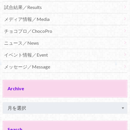
試合結果／Results
メディア情報／Media
チョコプロ／ChocoPro
ニュース／News
イベント情報／Event
メッセージ／Message
Archive
Search