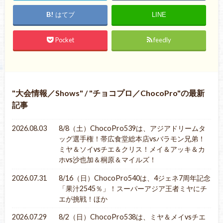
はてブ
LINE
Pocket
feedly
大会情報／Shows
/
チョコプロ／ChocoPro
の最新
記事
2026.08.03
8/8（土）ChocoPro539は、アジアドリームタ
ッグ選手権！帯広食堂総本店vsバラモン兄弟！
ミヤ＆ソイvsチエ＆クリス！メイ＆アッキ＆カ
ホvs沙也加＆桐原＆マイルズ！
2026.07.31
8/16（日）ChocoPro540は、4ジェネ7周年記念
「果汁2545％」！スーパーアジア王者ミヤにチ
エが挑戦！ほか
2026.07.29
8/2（日）ChocoPro538は、ミヤ＆メイvsチエ