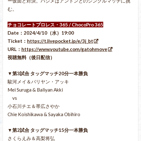
ー仮面と対決。ハジメはアントンとのシングルマッチに挑
む。
チョコレートプロレス・365 / ChocoPro 365
Date：2024/4/10（水
）19:00
Ticket：
https://t.livepocket.jp/e/3j_bt
URL：
https://www.youtube.com/gatohmove
視聴無料（後日配信）
▼第3試合 タッグマッチ20分一本勝負
駿河メイ＆バリヤン・アッキ
Mei Suruga & Baliyan Akki
vs
小石川チエ＆帯広さやか
Chie Koishikawa & Sayaka Obihiro
▼第2試合 タッグマッチ15分一本勝負
さくらえみ＆高梨将弘