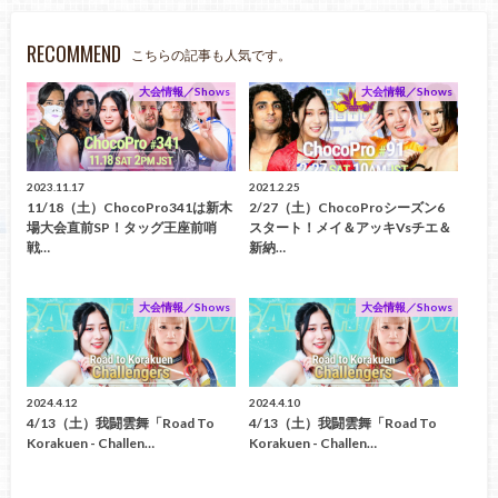
RECOMMEND
こちらの記事も人気です。
大会情報／Shows
大会情報／Shows
2023.11.17
2021.2.25
11/18（土）ChocoPro341は新木
2/27（土）ChocoProシーズン6
場大会直前SP！タッグ王座前哨
スタート！メイ＆アッキvsチエ＆
戦…
新納…
大会情報／Shows
大会情報／Shows
2024.4.12
2024.4.10
4/13（土）我闘雲舞「Road To
4/13（土）我闘雲舞「Road To
Korakuen - Challen…
Korakuen - Challen…