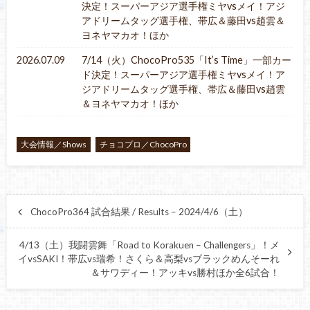
決定！スーパーアジア選手権ミヤvsメイ！アジ
アドリームタッグ選手権、帯広＆藤田vs趙雲＆
ヨネヤマカオ！ほか
2026.07.09
7/14（火）ChocoPro535「It’s Time」一部カー
ド決定！スーパーアジア選手権ミヤvsメイ！ア
ジアドリームタッグ選手権、帯広＆藤田vs趙雲
＆ヨネヤマカオ！ほか
大会情報／Shows
チョコプロ／ChocoPro
ChocoPro364 試合結果 / Results – 2024/4/6（土）
4/13（土）我闘雲舞「Road to Korakuen – Challengers」！メ
イvsSAKI！帯広vs瑞希！さくら＆高梨vsブラックめんそーれ
＆サワディー！アッキvs勝村ほか全6試合！