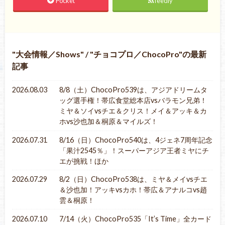
Pocket
feedly
大会情報／Shows
/
チョコプロ／ChocoPro
の最新
記事
2026.08.03
8/8（土）ChocoPro539は、アジアドリームタ
ッグ選手権！帯広食堂総本店vsバラモン兄弟！
ミヤ＆ソイvsチエ＆クリス！メイ＆アッキ＆カ
ホvs沙也加＆桐原＆マイルズ！
2026.07.31
8/16（日）ChocoPro540は、4ジェネ7周年記念
「果汁2545％」！スーパーアジア王者ミヤにチ
エが挑戦！ほか
2026.07.29
8/2（日）ChocoPro538は、ミヤ＆メイvsチエ
＆沙也加！アッキvsカホ！帯広＆アナルコvs趙
雲＆桐原！
2026.07.10
7/14（火）ChocoPro535「It’s Time」全カード