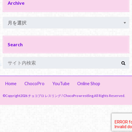
Archive
Search
Home
ChocoPro
YouTube
Online Shop
©Copyright2026
チョコプロ レスリング / ChocoPro wrestling
.All Rights Reserved.