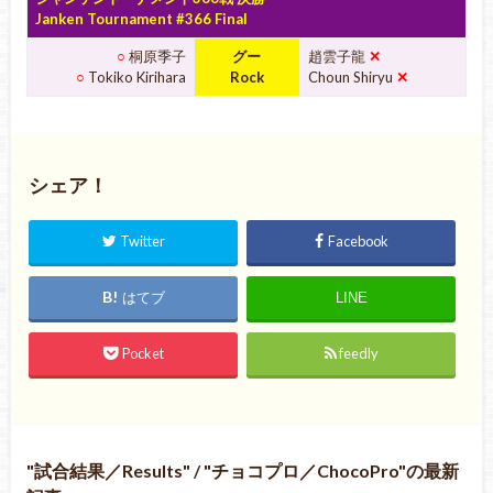
Janken Tournament #366 Final
○
桐原季子
グー
趙雲子龍
✕
○
Tokiko Kirihara
Rock
Choun Shiryu
✕
シェア！
Twitter
Facebook
はてブ
LINE
Pocket
feedly
試合結果／Results
/
チョコプロ／ChocoPro
の最新