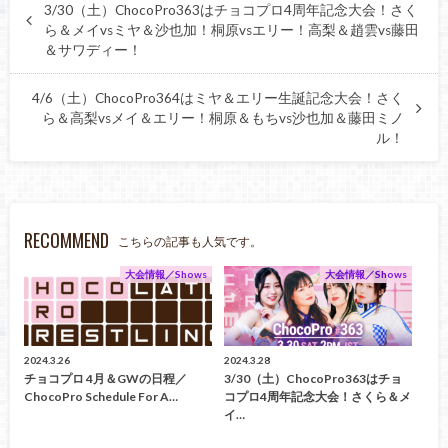
3/30（土）ChocoPro363はチョコプロ4周年記念大会！さく
ら＆メイvsミヤ＆沙也加！桐原vsエリー！高梨＆趙雲vs藤田
＆サワディー！
4/6（土）ChocoPro364はミヤ＆エリー生誕記念大会！さく
ら＆高梨vsメイ＆エリー！桐原＆もちvs沙也加＆藤田ミノ
ル！
RECOMMEND
こちらの記事も人気です。
大会情報／Shows
大会情報／Shows
2024.3.26
2024.3.28
チョコプロ 4月＆GWの日程／
3/30（土）ChocoPro363はチョ
ChocoPro Schedule For A…
コプロ4周年記念大会！さくら＆メ
イ…