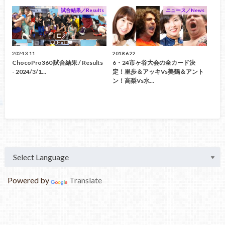
試合結果／Results
ニュース／News
2024.3.11
2018.6.22
ChocoPro360 試合結果 / Results
6・24市ヶ谷大会の全カード決
- 2024/3/1…
定！里歩＆アッキvs美鶴＆アント
ン！高梨vs水…
Powered by
Translate