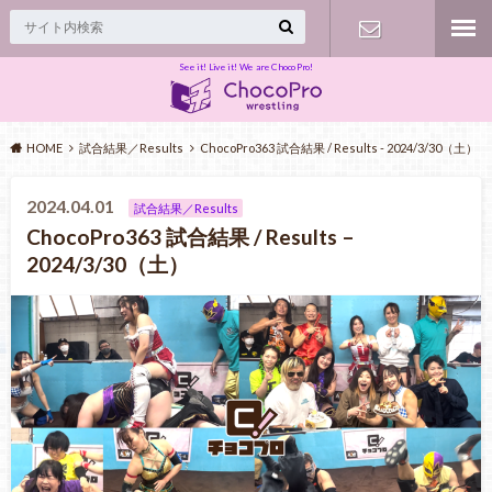
See it! Live it! We are ChocoPro!
Contact
HOME
試合結果／Results
ChocoPro363 試合結果 / Results - 2024/3/30（土）
2024.04.01
試合結果／Results
ChocoPro363 試合結果 / Results –
2024/3/30（土）