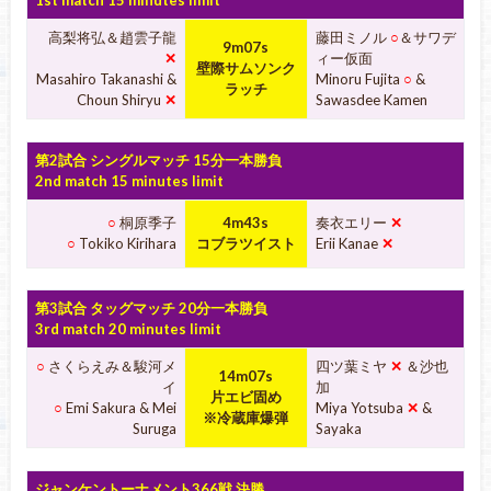
1st match 15 minutes limit
高梨将弘＆趙雲子龍
藤田ミノル
○
＆サワデ
9m07s
✕
ィー仮面
壁際サムソンク
Masahiro Takanashi &
Minoru Fujita
○
&
ラッチ
Choun Shiryu
✕
Sawasdee Kamen
第2試合 シングルマッチ 15分一本勝負
2nd match 15 minutes limit
○
桐原季子
4m43s
奏衣エリー
✕
○
Tokiko Kirihara
コブラツイスト
Erii Kanae
✕
第3試合 タッグマッチ 20分一本勝負
3rd match 20 minutes limit
○
さくらえみ＆駿河メ
四ツ葉ミヤ
✕
＆沙也
14m07s
イ
加
片エビ固め
○
Emi Sakura & Mei
Miya Yotsuba
✕
&
※冷蔵庫爆弾
Suruga
Sayaka
ジャンケントーナメント366戦 決勝