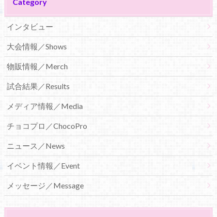
Category
インタビュー
大会情報／Shows
物販情報／Merch
試合結果／Results
メディア情報／Media
チョコプロ／ChocoPro
ニュース／News
イベント情報／Event
メッセージ／Message