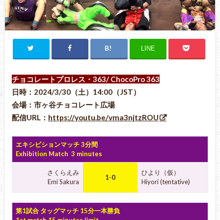
LINE
チョコレートプロレス・363
/ ChocoPro 363
日時：2024/3/30（土）14:00（JST）
会場：市ヶ谷チョコレート広場
配信URL：
https://youtu.be/vma3njtzROU
エキシビションマッチ 3分間
Exhibition Match 3 minutes
さくらえみ
ひより（仮）
1-0
Emi Sakura
Hiyori (tentative)
第1試合 タッグマッチ 15分一本勝負