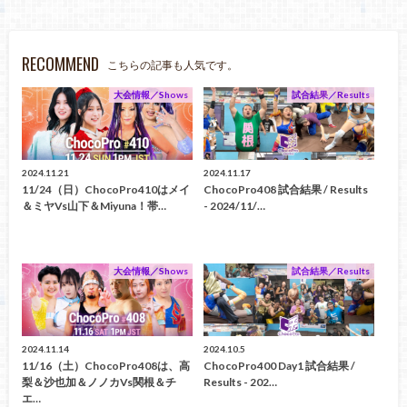
RECOMMEND
こちらの記事も人気です。
大会情報／Shows
試合結果／Results
2024.11.21
2024.11.17
11/24（日）ChocoPro410はメイ
ChocoPro408 試合結果 / Results
＆ミヤvs山下＆Miyuna！帯…
- 2024/11/…
大会情報／Shows
試合結果／Results
2024.11.14
2024.10.5
11/16（土）ChocoPro408は、高
ChocoPro400 Day1 試合結果 /
梨＆沙也加＆ノノカvs関根＆チ
Results - 202…
エ…