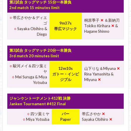
第2試合 タッグマッチ 15分一本勝負
2nd match 15 minutes limit
○
帯広さやか＆ディエ
桐原季子
✕
＆新納刃
ゴ
9m37s
Tokiko Kirihara
✕
&
○
Sayaka Obihiro &
帯広マジック
Hagane Shinno
Diego
第3試合 タッグマッチ 20分一本勝負
3rd match 20 minutes limit
○
駿河メイ＆四ツ葉ミ
12m10s
山下りな＆Miyuna
✕
ヤ
ガトー・インビ
Rina Yamashita &
○
Mei Suruga & Miya
ジブル
Miyuna
✕
Yotsuba
ジャンケントーナメント412戦 決勝
Janken Tournament #412 Final
○
四ツ葉ミヤ
パー
帯広さやか
✕
○
Miya Yotsuba
Paper
Sayaka Obihiro
✕