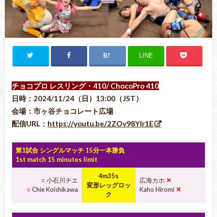
LINE
チョコプロ レスリング・410
/ ChocoPro 410
日時：2024/11/24（日）13:00（JST）
会場：市ヶ谷チョコレート広場
配信URL：
https://youtu.be/2ZOv98YIr1E
第1試合 シングルマッチ 15分一本勝負
1st match 15 minutes limit
4m35s
○
小石川チエ
広海カホ
✕
変形レッグロッ
○
Chie Koishikawa
Kaho Hiromi
✕
ク