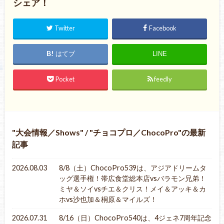
シェア！
Twitter
Facebook
はてブ
LINE
Pocket
feedly
大会情報／Shows
/
チョコプロ／ChocoPro
の最新
記事
2026.08.03
8/8（土）ChocoPro539は、アジアドリームタ
ッグ選手権！帯広食堂総本店vsバラモン兄弟！
ミヤ＆ソイvsチエ＆クリス！メイ＆アッキ＆カ
ホvs沙也加＆桐原＆マイルズ！
2026.07.31
8/16（日）ChocoPro540は、4ジェネ7周年記念