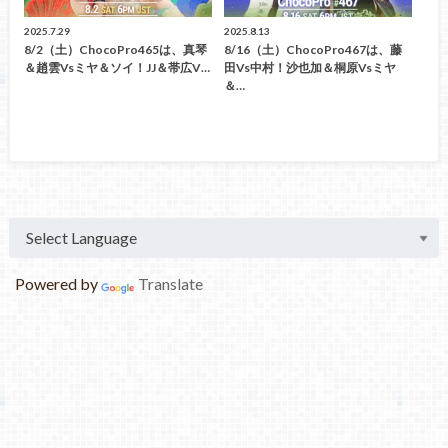
2025.7.29
2025.8.13
8/2（土）ChocoPro465は、真琴
8/16（土）ChocoPro467は、藤
＆趙雲vsミヤ＆ソイ！JJ＆帯広v…
田vs中村！沙也加＆桐原vsミヤ
＆…
Powered by
Translate