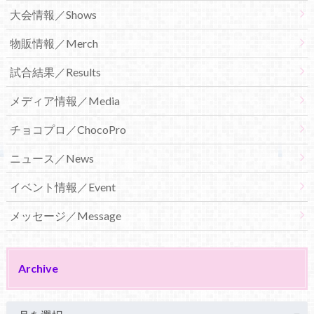
大会情報／Shows
物販情報／Merch
試合結果／Results
メディア情報／Media
チョコプロ／ChocoPro
ニュース／News
イベント情報／Event
メッセージ／Message
Archive