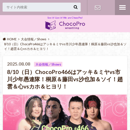
See it! Live it! We are ChocoPro!
Contact
HOME
大会情報／Shows
8/10（日）ChocoPro466はアッキ＆ミヤvs市川少年愚連隊！桐原＆藤田vs沙也加＆ソ
イ！趙雲＆心vsカホ＆ヒヨリ！
2025.08.08
大会情報／Shows
8/10（日）ChocoPro466はアッキ＆ミヤvs市
川少年愚連隊！桐原＆藤田vs沙也加＆ソイ！趙
雲＆心vsカホ＆ヒヨリ！