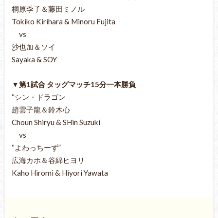
桐原季子＆藤田ミノル
Tokiko Kirihara & Minoru Fujita
vs
沙也加＆ソイ
Sayaka & SOY
▼第1試合 タッグマッチ15分一本勝負
“シン・ドラゴン
趙雲子龍＆鈴木心
Choun Shiryu & SHin Suzuki
vs
“よわっちーず”
広海カホ＆谷綿ヒヨリ
Kaho Hiromi & Hiyori Yawata