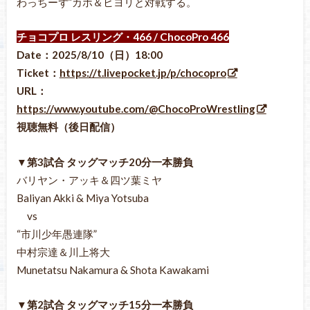
わっちーず”カホ＆ヒヨリと対戦する。
チョコプロ レスリング・466 / ChocoPro 466
Date：2025/8/10（日）18:00
Ticket：
https://t.livepocket.jp/p/chocopro
URL：
https://www.youtube.com/@ChocoProWrestling
視聴無料（後日配信）
▼第3試合 タッグマッチ20分一本勝負
バリヤン・アッキ＆四ツ葉ミヤ
Baliyan Akki & Miya Yotsuba
vs
“市川少年愚連隊”
中村宗達＆川上将大
Munetatsu Nakamura & Shota Kawakami
▼第2試合 タッグマッチ15分一本勝負