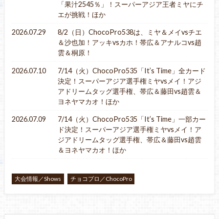
「果汁2545％」！スーパーアジア王者ミヤにチ
エが挑戦！ほか
2026.07.29
8/2（日）ChocoPro538は、ミヤ＆メイvsチエ
＆沙也加！アッキvsカホ！帯広＆アナルコvs趙
雲＆桐原！
2026.07.10
7/14（火）ChocoPro535「It’s Time」全カード
決定！スーパーアジア選手権ミヤvsメイ！アジ
アドリームタッグ選手権、帯広＆藤田vs趙雲＆
ヨネヤマカオ！ほか
2026.07.09
7/14（火）ChocoPro535「It’s Time」一部カー
ド決定！スーパーアジア選手権ミヤvsメイ！ア
ジアドリームタッグ選手権、帯広＆藤田vs趙雲
＆ヨネヤマカオ！ほか
大会情報／Shows
チョコプロ／ChocoPro