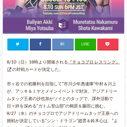
LINE
8/10（日）18時より開催される
『チョコプロ レスリング』
の対戦カードが決定した。
市ヶ谷での初勝利を目指して“市川少年愚連隊”中村＆川上
が、アッキ＆ミヤとメインイベントで対決。アジアドリー
ムタッグ王者の沙也加がソイとのタッグで、課外活動で
日々絆を深める“ガトム登山部”の桐原＆藤田に挑む。
8/27（水）のチョコプロでアジアドリームタッグ王座への
挑戦が決定している“シン・ドラゴン”趙雲＆鈴木心は、“よ