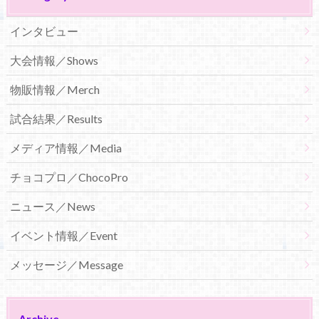
インタビュー
大会情報／Shows
物販情報／Merch
試合結果／Results
メディア情報／Media
チョコプロ／ChocoPro
ニュース／News
イベント情報／Event
メッセージ／Message
Archive