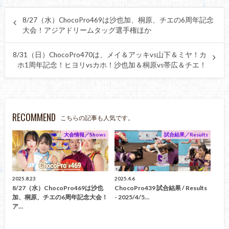
8/27（水）ChocoPro469は沙也加、桐原、チエの6周年記念
大会！アジアドリームタッグ選手権ほか
8/31（日）ChocoPro470は、メイ＆アッキvs山下＆ミヤ！カ
ホ1周年記念！ヒヨリvsカホ！沙也加＆桐原vs帯広＆チエ！
RECOMMEND
こちらの記事も人気です。
大会情報／Shows
試合結果／Results
2025.8.23
2025.4.6
8/27（水）ChocoPro469は沙也
ChocoPro439 試合結果 / Results
加、桐原、チエの6周年記念大会！
- 2025/4/5…
ア…