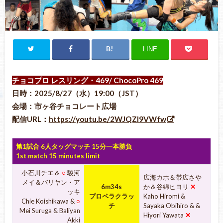
LINE
チョコプロ レスリング・469
/ ChocoPro 469
日時：2025/8/27（水）19:00（JST）
会場：市ヶ谷チョコレート広場
配信URL：
https://youtu.be/2WJQZI9VWfw
第1試合 6人タッグマッチ 15分一本勝負
1st match 15 minutes limit
小石川チエ＆
○
駿河
広海カホ＆帯広さや
メイ＆バリヤン・ア
6m34s
か＆谷綿ヒヨリ
✕
ッキ
プロペラクラッ
Kaho Hiromi &
Chie Koishikawa &
○
チ
Sayaka Obihiro & &
Mei Suruga & Baliyan
Hiyori Yawata
✕
Akki