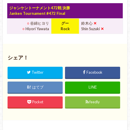
ジャンケントーナメント472戦 決勝
Janken Tournament #472 Final
○
谷綿ヒヨリ
グー
鈴木心
✕
○
Hiyori Yawata
Rock
Shin Suzuki
✕
シェア！
Twitter
Facebook
はてブ
LINE
Pocket
feedly