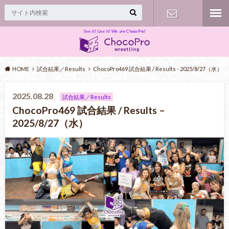
See it! Live it! We are ChocoPro!
Contact
HOME
試合結果／Results
ChocoPro469 試合結果 / Results - 2025/8/27（水）
2025.08.28
試合結果／Results
ChocoPro469 試合結果 / Results –
2025/8/27（水）