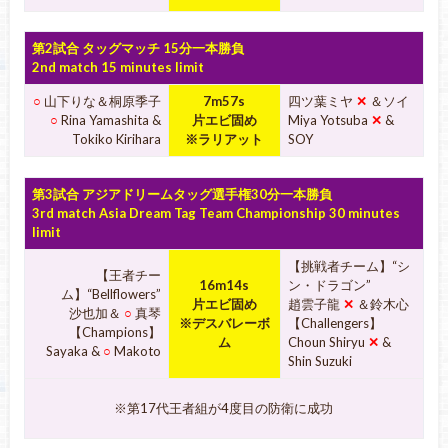
第2試合 タッグマッチ 15分一本勝負
2nd match 15 minutes limit
○
山下りな＆桐原季子
7m57s
四ツ葉ミヤ
✕
＆ソイ
○
Rina Yamashita &
片エビ固め
Miya Yotsuba
✕
&
Tokiko Kirihara
※ラリアット
SOY
第3試合 アジアドリームタッグ選手権30分一本勝負
3rd match Asia Dream Tag Team Championship 30 minutes
limit
【挑戦者チーム】“シ
【王者チー
16m14s
ン・ドラゴン”
ム】“Bellflowers”
片エビ固め
趙雲子龍
✕
＆鈴木心
沙也加＆
○
真琴
※デスバレーボ
【Challengers】
【Champions】
ム
Choun Shiryu
✕
&
Sayaka &
○
Makoto
Shin Suzuki
※第17代王者組が4度目の防衛に成功