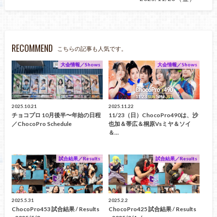
RECOMMEND
こちらの記事も人気です。
大会情報／Shows
大会情報／Shows
2025.10.21
2025.11.22
チョコプロ 10月後半〜年始の日程
11/23（日）ChocoPro490は、沙
／ChocoPro Schedule
也加＆帯広＆桐原vsミヤ＆ソイ
＆…
試合結果／Results
試合結果／Results
2025.5.31
2025.2.2
ChocoPro453 試合結果 / Results
ChocoPro425 試合結果 / Results