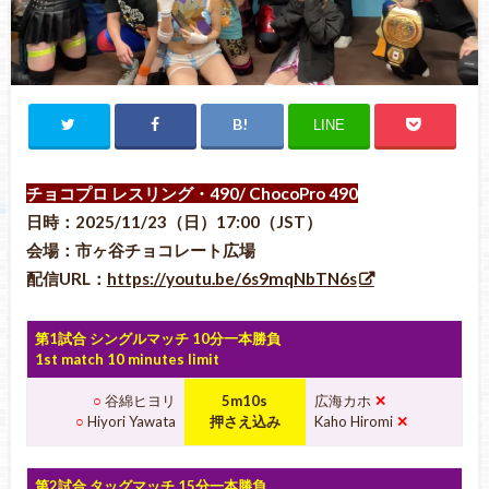
LINE
チョコプロ レスリング・490
/ ChocoPro 490
日時：2025/11/23（日）17:00（JST）
会場：市ヶ谷チョコレート広場
配信URL：
https://youtu.be/6s9mqNbTN6s
第1試合 シングルマッチ 10分一本勝負
1st match 10 minutes limit
○
谷綿ヒヨリ
5m10s
広海カホ
✕
○
Hiyori Yawata
押さえ込み
Kaho Hiromi
✕
第2試合 タッグマッチ 15分一本勝負