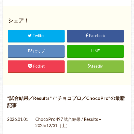
シェア！
Twitter
Facebook
はてブ
LINE
Pocket
feedly
試合結果／Results
/
チョコプロ／ChocoPro
の最新
記事
2026.01.01
ChocoPro497 試合結果 / Results –
2025/12/31（土）