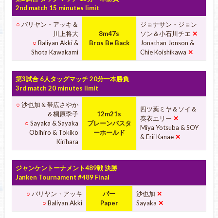
2nd match 15 minutes limit
○
バリヤン・アッキ＆
ジョナサン・ジョン
川上将大
8m47s
ソン＆小石川チエ
✕
○
Baliyan Akki &
Bros Be Back
Jonathan Jonson &
Shota Kawakami
Chie Koishikawa
✕
第3試合 6人タッグマッチ 20分一本勝負
3rd match 20 minutes limit
○
沙也加＆帯広さやか
四ツ葉ミヤ＆ソイ＆
＆桐原季子
12m21s
奏衣エリー
✕
○
Sayaka & Sayaka
ブレーンバスタ
Miya Yotsuba & SOY
Obihiro & Tokiko
ーホールド
& Erii Kanae
✕
Kirihara
ジャンケントーナメント489戦 決勝
Janken Tournament #489 Final
○
バリヤン・アッキ
パー
沙也加
✕
○
Baliyan Akki
Paper
Sayaka
✕