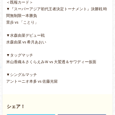
＜既報カード＞
▼『スーパーアジア初代王者決定トーナメント』決勝戦 時
間無制限一本勝負
里歩 vs 「ことり」
▼水森由菜デビュー戦
水森由菜 vs 希月あおい
▼タッグマッチ
米山香織＆さくらえみＷ vs 大鷲透＆サワディー仮面
▼シングルマッチ
アントーニオ本多 vs 佐藤光留
シェア！