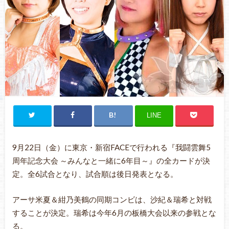
LINE
9月22日（金）に東京・新宿FACEで行われる『我闘雲舞5
周年記念大会 ～みんなと一緒に6年目～』の全カードが決
定。全6試合となり、試合順は後日発表となる。
アーサ米夏＆紺乃美鶴の同期コンビは、沙紀＆瑞希と対戦
することが決定。瑞希は今年6月の板橋大会以来の参戦とな
る。