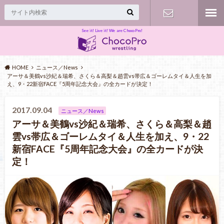
See it! Live it! We are ChocoPro!
Contact
HOME
ニュース／News
アーサ＆美鶴vs沙紀＆瑞希、さくら＆高梨＆趙雲vs帯広＆ゴーレムタイ＆人生を加
え、9・22新宿FACE『5周年記念大会』の全カードが決定！
2017.09.04
ニュース／News
アーサ＆美鶴vs沙紀＆瑞希、さくら＆高梨＆趙
雲vs帯広＆ゴーレムタイ＆人生を加え、9・22
新宿FACE『5周年記念大会』の全カードが決
定！