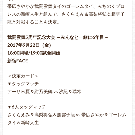
帯広さやかが我闘雲舞タイのゴーレムタイ、みちのくプロ
レスの新崎人生と組んで、さくらえみ＆高梨将弘＆趙雲子
龍と対戦することも決定。
我闘雲舞5周年記念大会 ～みんなと一緒に6年目～
2017年9月22日（金）
18:00開場/19:00試合開始
新宿FACE
＜決定カード＞
▼タッグマッチ
アーサ米夏＆紺乃美鶴 vs 沙紀＆瑞希
▼6人タッグマッチ
さくらえみ＆高梨将弘＆趙雲子龍 vs 帯広さやか＆ゴーレム
タイ＆新崎人生