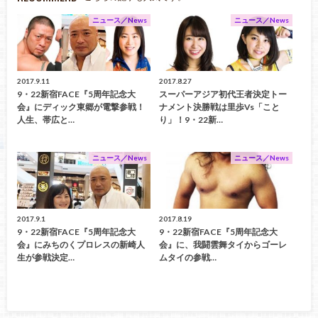
ニュース／News
ニュース／News
2017.9.11
2017.8.27
9・22新宿FACE『5周年記念大
スーパーアジア初代王者決定トー
会』にディック東郷が電撃参戦！
ナメント決勝戦は里歩vs「こと
人生、帯広と…
り」！9・22新…
ニュース／News
ニュース／News
2017.9.1
2017.8.19
9・22新宿FACE『5周年記念大
9・22新宿FACE『5周年記念大
会』にみちのくプロレスの新崎人
会』に、我闘雲舞タイからゴーレ
生が参戦決定…
ムタイの参戦…