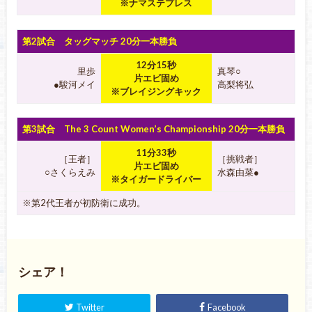
※ナマステプレス
第2試合 タッグマッチ 20分一本勝負
12分15秒
里歩
真琴○
片エビ固め
●駿河メイ
高梨将弘
※ブレイジングキック
第3試合 The 3 Count Women’s Championship 20分一本勝負
11分33秒
［王者］
［挑戦者］
片エビ固め
○さくらえみ
水森由菜●
※タイガードライバー
※第2代王者が初防衛に成功。
シェア！
Twitter
Facebook