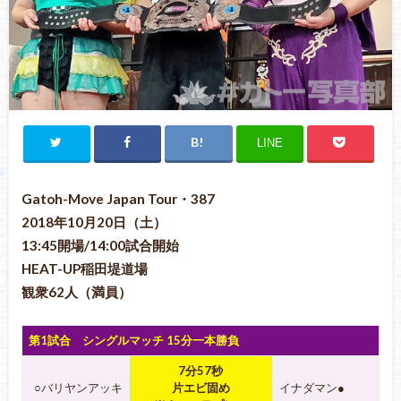
LINE
Gatoh-Move Japan Tour・387
2018年10月20日（土）
13:45開場/14:00試合開始
HEAT-UP稲田堤道場
観衆62人（満員）
第1試合 シングルマッチ 15分一本勝負
7分57秒
○バリヤンアッキ
片エビ固め
イナダマン●