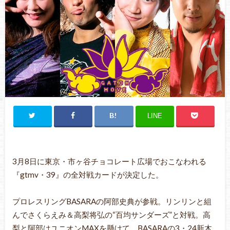
LINE
3月8日に東京・市ヶ谷チョコレート広場でおこなわれる
『gtmv・39』の全対戦カードが決定した。
プロレスリングBASARAの阿部史典が参戦。リンリンと組
んでさくらえみ＆高梨将弘の“百均サンダーズ”と対戦。高
梨と阿部はユニオンMAXを懸けて、BASARAの3・24新木