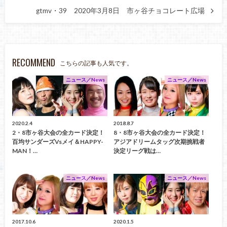
gtmv・39 2020年3月8日 市ヶ谷チョコレート広場
RECOMMEND
こちらの記事も人気です。
ニュース／News
ニュース／News
2020.2.4
2018.8.7
2・8市ヶ谷大会の全カード決定！
8・8市ヶ谷大会の全カード決定！
百均サンダーズvsメイ＆HAPPY-
アジアドリームタッグ次期挑戦者
MAN！…
決定リーグ戦は…
ニュース／News
ニュース／News
2017.10.6
2020.1.5