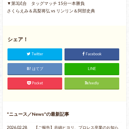
▼第3試合 タッグマッチ 15分一本勝負
さくらえみ＆高梨将弘 vs リンリン＆阿部史典
シェア！
Twitter
Facebook
はてブ
LINE
Pocket
feedly
ニュース／News
の最新記事
2026.02.28
【ご報告】谷綿ヒヨリ、プロレス卒業のお知ら