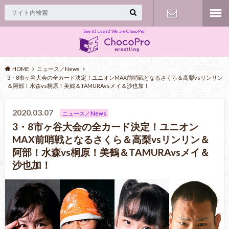
See it! Live it! We are ChocoPro!
Contact
HOME
ニュース／News
3・8市ヶ谷大会の全カード決定！ユニオンMAX前哨戦となるさくら＆高梨vsリンリン
＆阿部！水森vs桐原！美鶴＆TAMURAvsメイ＆沙也加！
2020.03.07
ニュース／News
3・8市ヶ谷大会の全カード決定！ユニオン
MAX前哨戦となるさくら＆高梨vsリンリン＆
阿部！水森vs桐原！美鶴＆TAMURAvsメイ＆
沙也加！