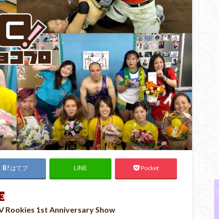
はてブ
Pocket
LINE
3
es 1st Anniversary Show