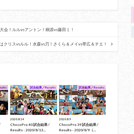
年記念大会！ルルvsアントン！桐原vs藤田ミ！
ro44はクリスvsルル！水森vs刃！さくら＆メイvs帯広＆チエ！
ults
試合結果／Results
試合結果／Results
2020.8.14
2020.8.9
/
ChocoPro 40 試合結果 /
ChocoPro 39 試合結果 /
Results - 2020/8/13…
Results - 2020/8/9（…