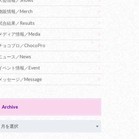
大会情報／Shows
物販情報／Merch
試合結果／Results
メディア情報／Media
チョコプロ／ChocoPro
ニュース／News
イベント情報／Event
メッセージ／Message
Archive