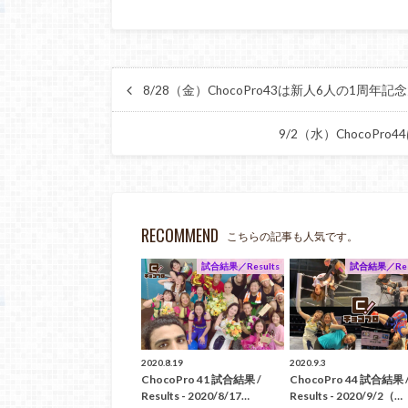
8/28（金）ChocoPro43は新人6人の1周
9/2（水）ChocoP
RECOMMEND
こちらの記事も人気です。
試合結果／Results
試合結果／Res
2020.8.19
2020.9.3
ChocoPro 41 試合結果 /
ChocoPro 44 試合結果 
Results - 2020/8/17…
Results - 2020/9/2（…