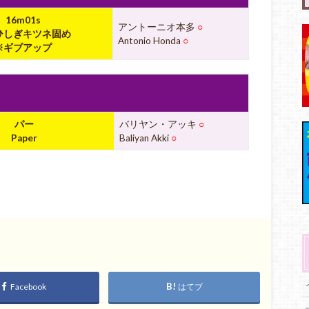
16m01s
アントーニオ本多
○
しぎキツネ固め
Antonio Honda
○
※ギブアップ
パー
バリヤン・アッキ
○
Paper
Baliyan Akki
○
Facebook
はてブ