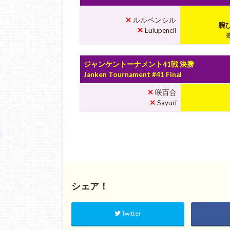
✕
ルルペンシル
腕ひ
✕
Lulupencil
ジャンケントーナメント41戦 決勝
Janken Tournament #41 Final
✕
咲百合
✕
Sayuri
シェア！
Twitter