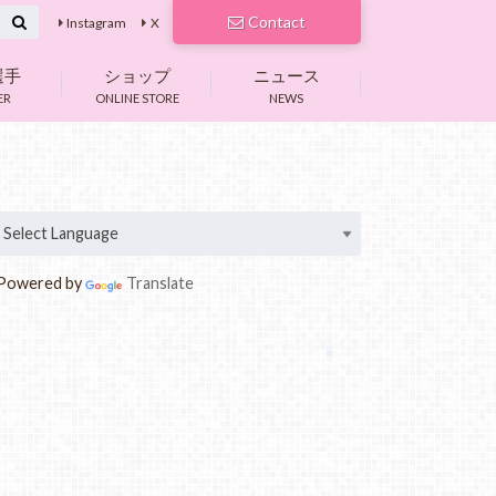
Contact
Instagram
X
選手
ショップ
ニュース
ER
ONLINE STORE
NEWS
owered by
Translate