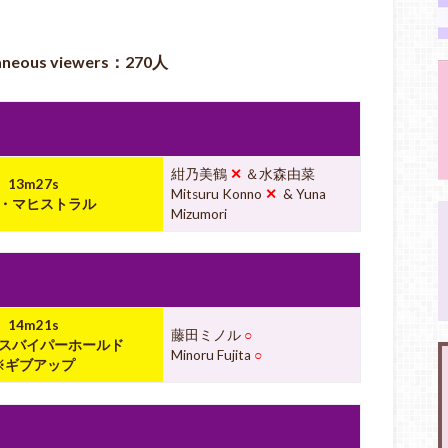
neous viewers：270人
紺乃美鶴
✕
＆水森由菜
13m27s
Mitsuru Konno
✕
& Yuna
・マヒストラル
Mizumori
14m21s
藤田ミノル
○
スバイパーホールド
Minoru Fujita
○
※ギブアップ