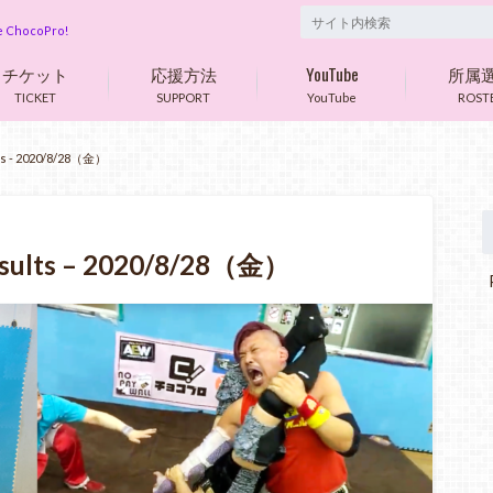
are ChocoPro!
チケット
応援方法
YouTube
所属
TICKET
SUPPORT
YouTube
ROST
s - 2020/8/28（金）
sults – 2020/8/28（金）
P