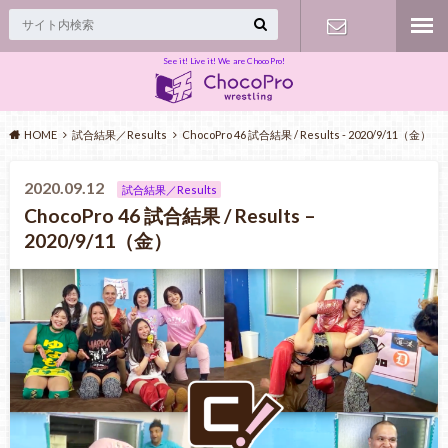
See it! Live it! We are ChocoPro!
Contact
HOME
試合結果／Results
ChocoPro 46 試合結果 / Results - 2020/9/11（金）
2020.09.12
試合結果／Results
ChocoPro 46 試合結果 / Results –
2020/9/11（金）