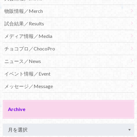
物販情報／Merch
試合結果／Results
メディア情報／Media
チョコプロ／ChocoPro
ニュース／News
イベント情報／Event
メッセージ／Message
Archive