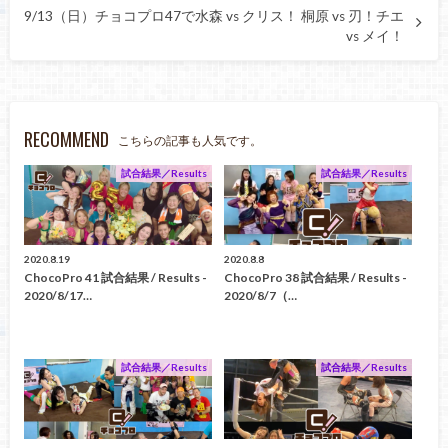
9/13（日）チョコプロ47で水森 vs クリス！ 桐原 vs 刃！チエ
vs メイ！
RECOMMEND
こちらの記事も人気です。
試合結果／Results
試合結果／Results
2020.8.19
2020.8.8
ChocoPro 41 試合結果 / Results -
ChocoPro 38 試合結果 / Results -
2020/8/17…
2020/8/7（…
試合結果／Results
試合結果／Results