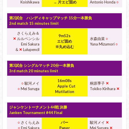
Koishikawa
→ 片エビ固め
Antonio Honda
○
第2試合 ハンディキャップマッチ 15分一本勝負
2nd match 15 minutes limit
さくらえみ＆
9
m52s
✕
ルルペンシル
水森由菜
○
エビ固め
Emi Sakura
Yuna Mizumori
○
※丸め込む
&
✕
Lulupencil
第3試合 シングルマッチ 20分一本勝負
3rd match 20 minutes limit
16
m08s
○
駿河メイ
桐原季子
✕
Apple Cut
○
Mei Suruga
Tokiko Kirihara
✕
Mutilation
ジャンケントーナメント44戦 決勝
Janken Tournament #44 Final
○
さくらえみ
パー
駿河メイ
✕
○
Emi Sakura
Paper
Mei Suruga
✕