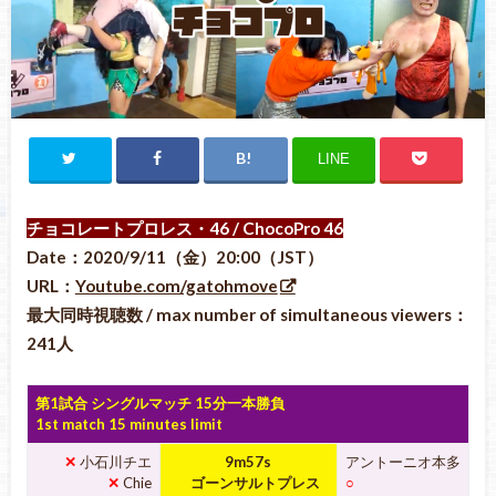
LINE
チョコレートプロレス・46 / ChocoPro 46
Date：2020/9/11（金）20:00（JST）
URL：
Youtube.com/gatohmove
最大同時視聴数 / max number of simultaneous viewers：
241人
第1試合 シングルマッチ 15分一本勝負
1st match 15 minutes limit
✕
小石川チエ
9
m57s
アントーニオ本多
✕
Chie
ゴーンサルトプレス
○