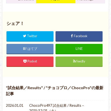
シェア！
Twitter
Facebook
はてブ
LINE
Pocket
feedly
試合結果／Results
/
チョコプロ／ChocoPro
の最新
記事
2026.01.01
ChocoPro497 試合結果 / Results –
2025/12/31（土）