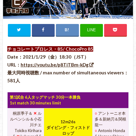
LINE
チョコレートプロレス・85
/ ChocoPro 85
Date：2021/1/
2
9（金）
18:3
0（JST）
URL：
https://youtu.be/p8TiTBm-kDg
最大同時視聴数 / max number of simultaneous viewers：
581人
第1試合 6人タッグマッチ 30分一本勝負
1st match 30 minutes limit
桐原季子＆
✕
ル
○
アントーニオ本
ルペンシル＆小石
多＆新納刃＆関根
12m26s
川チエ
龍一
ダイビング・フィストド
Tokiko Kirihara
○
Antonio Honda
ロップ