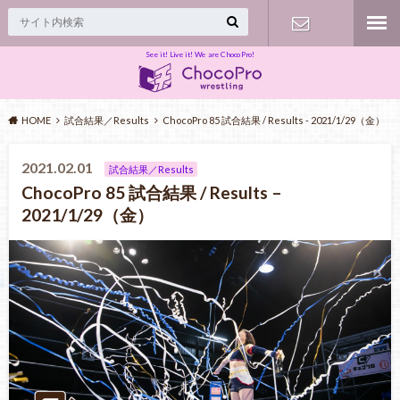
See it! Live it! We are ChocoPro!
Contact
HOME
試合結果／Results
ChocoPro 85 試合結果 / Results - 2021/1/29（金）
2021.02.01
試合結果／Results
ChocoPro 85 試合結果 / Results –
2021/1/29（金）