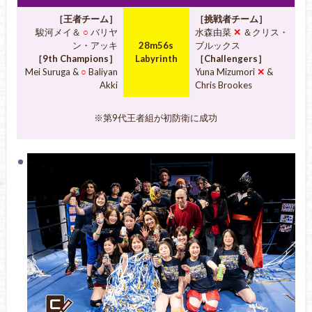
［王者チーム］
［挑戦者チーム］
駿河メイ＆
○
バリヤ
水森由菜
✕
＆クリス・
ン・アッキ
28m56s
ブルックス
［9th Champions］
Labyrinth
［Challengers］
Mei Suruga &
○
Baliyan
Yuna Mizumori
✕
&
Akki
Chris Brookes
※第9代王者組が初防衛に成功