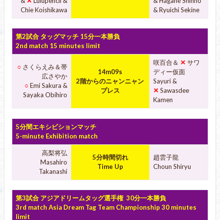
&
✕
Lulupencil &
& Hagane Shinno
Chie Koishikawa
& Ryuichi Sekine
第2試合 タッグマッチ 15分一本勝負
2nd match 15 minutes limit
咲百合＆
✕
サワ
○
さくらえみ＆帯
14m09s
ディー仮面
広さやか
2階からのニャンニャン
Sayuri &
○
Emi Sakura &
プレス
✕
Sawasdee
Sayaka Obihiro
Kamen
5分間エキシビションマッチ
5-minute Exhibition match
高梨将弘
5分時間切れ
趙雲子龍
Masahiro
Time Up
Choun Shiryu
Takanashi
第3試合 アジアドリームタッグ選手権 30分一本勝負
3rd match Asia Dream Tag Team Championship 30 minutes
limit