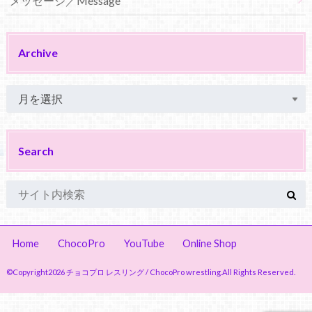
メッセージ／Message
Archive
Search
Home
ChocoPro
YouTube
Online Shop
©Copyright2026
チョコプロ レスリング / ChocoPro wrestling
.All Rights Reserved.