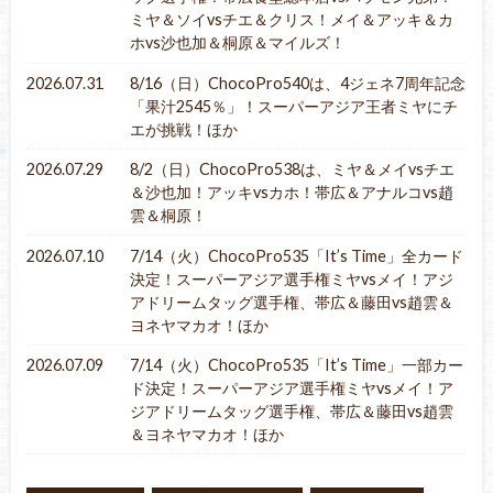
ミヤ＆ソイvsチエ＆クリス！メイ＆アッキ＆カ
ホvs沙也加＆桐原＆マイルズ！
2026.07.31
8/16（日）ChocoPro540は、4ジェネ7周年記念
「果汁2545％」！スーパーアジア王者ミヤにチ
エが挑戦！ほか
2026.07.29
8/2（日）ChocoPro538は、ミヤ＆メイvsチエ
＆沙也加！アッキvsカホ！帯広＆アナルコvs趙
雲＆桐原！
2026.07.10
7/14（火）ChocoPro535「It’s Time」全カード
決定！スーパーアジア選手権ミヤvsメイ！アジ
アドリームタッグ選手権、帯広＆藤田vs趙雲＆
ヨネヤマカオ！ほか
2026.07.09
7/14（火）ChocoPro535「It’s Time」一部カー
ド決定！スーパーアジア選手権ミヤvsメイ！ア
ジアドリームタッグ選手権、帯広＆藤田vs趙雲
＆ヨネヤマカオ！ほか