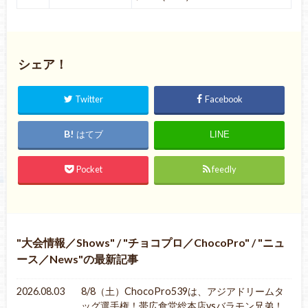
シェア！
Twitter
Facebook
はてブ
LINE
Pocket
feedly
大会情報／Shows
/
チョコプロ／ChocoPro
/
ニュ
ース／News
の最新記事
2026.08.03
8/8（土）ChocoPro539は、アジアドリームタ
ッグ選手権！帯広食堂総本店vsバラモン兄弟！