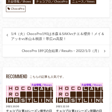
大会情報／Shows
チョコプロ／ChocoPro
ニュース／News
ChocoPro
1/4（火）ChocoPro190は水森＆SAKIvsチエ＆櫻井！メイ＆
アッキvs米山＆桐原！帯広vs高梨！
ChocoPro 189 試合結果 / Results – 2022/1/3（月）
RECOMMEND
こちらの記事も人気です。
大会情報／Shows
大会情報／Shows
2021.10.30
2021.12.10
チョコプロ 第10シーズン後半の日
チョコプロ 第11シーズン初期の日