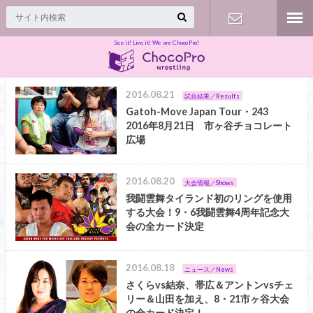
See it! Live it! We are ChocoPro!
Contact
2016.08.21
試合結果／Results
Gatoh-Move Japan Tour・243
2016年8月21日 市ヶ谷チョコレート
広場
2016.08.20
大会情報／Shows
我闘雲舞タイランド初のリングを使用
する大会！9・6我闘雲舞4周年記念大
会の全カード決定
2016.08.18
ニュース／News
さくらvs結奈、帯広＆アントンvsチェ
リー＆山田を加え、8・21市ヶ谷大会
の全カード決定！