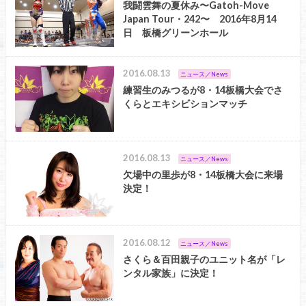
我闘雲舞の夏休み〜Gatoh-Move
Japan Tour・242〜 2016年8月14
日 板橋グリーンホール
2016.08.13
ニュース／News
練習生のみつるが8・14板橋大会でさ
くらとエキシビションマッチ
2016.08.13
ニュース／News
欠場中の里歩が8・14板橋大会に来場
決定！
2016.08.12
ニュース／News
さくら＆百田親子のユニット名が「レ
ンタル家族」に決定！