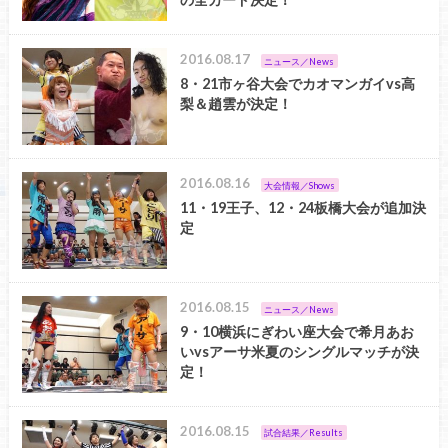
2016.08.17
ニュース／News
8・21市ヶ谷大会でカオマンガイvs高
梨＆趙雲が決定！
2016.08.16
大会情報／Shows
11・19王子、12・24板橋大会が追加決
定
2016.08.15
ニュース／News
9・10横浜にぎわい座大会で希月あお
いvsアーサ米夏のシングルマッチが決
定！
2016.08.15
試合結果／Results