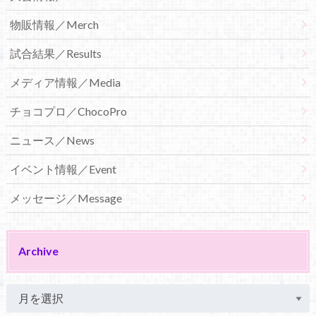
物販情報／Merch
試合結果／Results
メディア情報／Media
チョコプロ／ChocoPro
ニュース／News
イベント情報／Event
メッセージ／Message
Archive