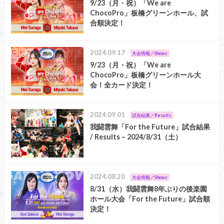
9/23（月・祝）「We are
ChocoPro」板橋グリーンホール、試
合順決定！
2024.09.17
大会情報／Shows
9/23（月・祝）「We are
ChocoPro」板橋グリーンホール大
会！全カード決定！
2024.09.01
試合結果／Results
我闘雲舞「For the Future」試合結果
/ Results – 2024/8/31（土）
2024.08.20
大会情報／Shows
8/31（水）我闘雲舞8年ぶりの後楽園
ホール大会「For the Future」試合順
決定！