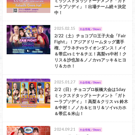
ミックスドタッグトーナメント「ガト
ーラプソディ」！出場チーム続々決定
中！
2025.02.15
大会情報／Shows
2/22（土）チョコプロ王子大会「Fair
Fight」！アジアドリームタッグ選手
権、ブラネチvsライオンダンス！メイ
＆帯広vsミヤ＆チエ！高梨vs中村！ク
リス＆沙也加＆ノノカvsアッキ＆ヒヨ
リ＆カホ！
2025.01.27
大会情報／Shows
2/2（日）チョコプロ板橋大会は1day
ミックスドタッグトーナメント「ガト
ーラプソディ」！高梨＆クリス vs 鈴木
＆中村！ノノカ＆ヒヨリ＆ソイvsカホ
＆帯広＆米山！
2024.09.21
大会情報／Shows