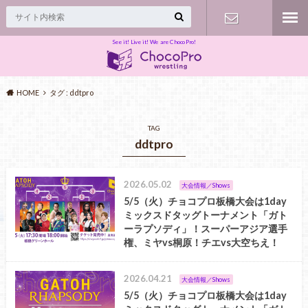
See it! Live it! We are ChocoPro!
Contact
HOME
タグ : ddtpro
TAG
ddtpro
2026.05.02
大会情報／Shows
5/5（火）チョコプロ板橋大会は1day
ミックスドタッグトーナメント「ガト
ーラプソディ」！スーパーアジア選手
権、ミヤvs桐原！チエvs大空ちえ！
2026.04.21
大会情報／Shows
5/5（火）チョコプロ板橋大会は1day