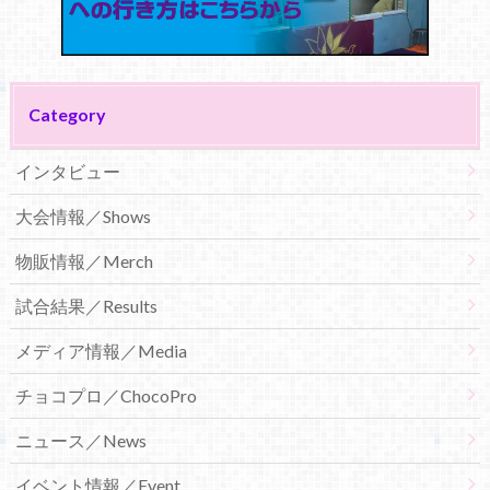
Category
インタビュー
大会情報／Shows
物販情報／Merch
試合結果／Results
メディア情報／Media
チョコプロ／ChocoPro
ニュース／News
イベント情報／Event