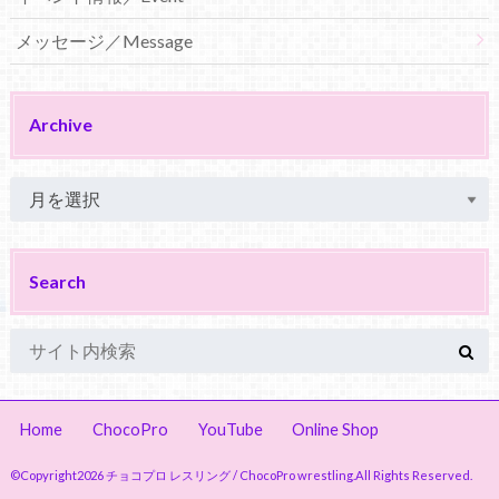
メッセージ／Message
Archive
Search
Home
ChocoPro
YouTube
Online Shop
©Copyright2026
チョコプロ レスリング / ChocoPro wrestling
.All Rights Reserved.