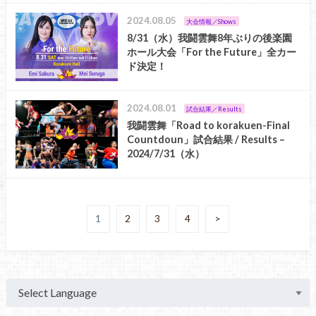
2024.08.05
大会情報／Shows
8/31（水）我闘雲舞8年ぶりの後楽園
ホール大会「For the Future」全カー
ド決定！
2024.08.01
試合結果／Results
我闘雲舞「Road to korakuen-Final
Countdoun」試合結果 / Results –
2024/7/31（水）
1
2
3
4
>