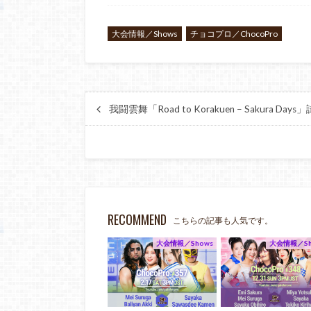
大会情報／Shows
チョコプロ／ChocoPro
我闘雲舞「Road to Korakuen – Sakura Days」
RECOMMEND
こちらの記事も人気です。
大会情報／Shows
大会情報／Sh