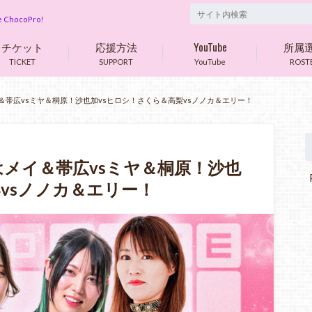
are ChocoPro!
チケット
応援方法
YouTube
所属
TICKET
SUPPORT
YouTube
ROST
1はメイ＆帯広vsミヤ＆桐原！沙也加vsヒロシ！さくら＆高梨vsノノカ＆エリー！
361はメイ＆帯広vsミヤ＆桐原！沙也
P
vsノノカ＆エリー！