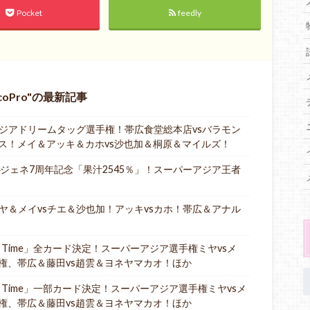
Pocket
feedly
oPro
の最新記事
9は、アジアドリームタッグ選手権！帯広食堂総本店vsバラモン
リス！メイ＆アッキ＆カホvs沙也加＆桐原＆マイルズ！
0は、4ジェネ7周年記念「果汁2545％」！スーパーアジア王者
は、ミヤ＆メイvsチエ＆沙也加！アッキvsカホ！帯広＆アナル
「It’s Time」全カード決定！スーパーアジア選手権ミヤvsメ
権、帯広＆藤田vs趙雲＆ヨネヤマカオ！ほか
「It’s Time」一部カード決定！スーパーアジア選手権ミヤvsメ
権、帯広＆藤田vs趙雲＆ヨネヤマカオ！ほか