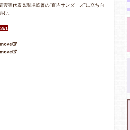
闘雲舞代表＆現場監督の“百均サンダーズ”に立ち向
挑む。
361
ohmove
hmove