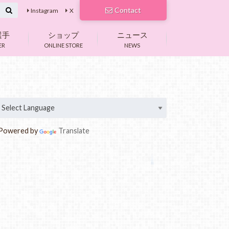
Contact
Instagram
X
選手
ショップ
ニュース
ER
ONLINE STORE
NEWS
owered by
Translate