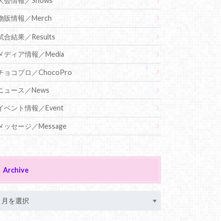
大会情報／Shows
物販情報／Merch
試合結果／Results
メディア情報／Media
チョコプロ／ChocoPro
ニュース／News
イベント情報／Event
メッセージ／Message
Archive