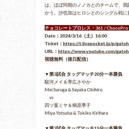
は、ほぼ同期のノノカとのチームで、我
かう。沙也加はヒロシとのシングル戦に
チョコレートプロレス・361 / ChocoPro 
Date：2024/3/16（土
）16:00
Ticket：
https://t.livepocket.jp/p/gat
URL：
https://www.youtube.com/gato
視聴無料（後日配信）
▼第3試合 タッグマッチ20分一本勝負
駿河メイ＆帯広さやか
Mei Suruga & Sayaka Obihiro
vs
四ツ葉ミヤ＆桐原季子
Miya Yotsuba & Tokiko Kirihara
▼第2試合 タッグマッチ15分一本勝負