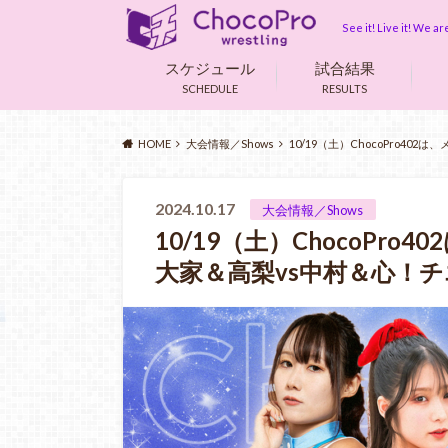
See it! Live it! We 
スケジュール
試合結果
SCHEDULE
RESULTS
HOME
大会情報／Shows
10/19（土）ChocoPro4
2024.10.17
大会情報／Shows
10/19（土）ChocoPr
大家＆高梨vs中村＆心！