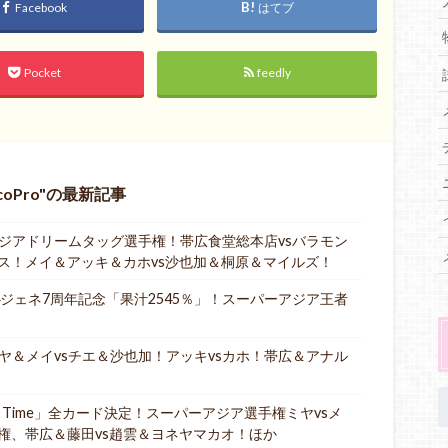
Facebook
はてブ
Pocket
feedly
oPro
の最新記事
9は、アジアドリームタッグ選手権！帯広食堂総本店vsバラモン
リス！メイ＆アッキ＆カホvs沙也加＆桐原＆マイルズ！
0は、4ジェネ7周年記念「果汁2545％」！スーパーアジア王者
は、ミヤ＆メイvsチエ＆沙也加！アッキvsカホ！帯広＆アナル
「It’s Time」全カード決定！スーパーアジア選手権ミヤvsメ
権、帯広＆藤田vs趙雲＆ヨネヤマカオ！ほか