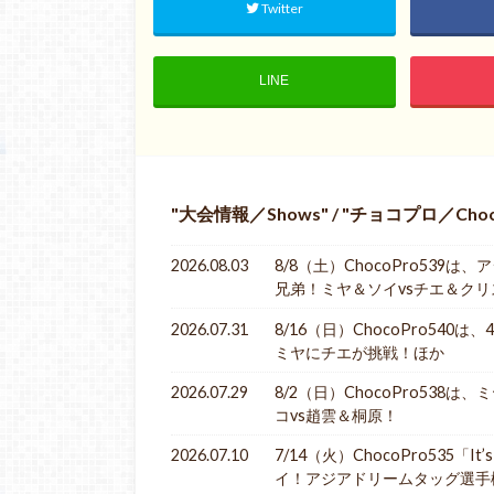
Twitter
LINE
大会情報／Shows
/
チョコプロ／Choc
2026.08.03
8/8（土）ChocoPro53
兄弟！ミヤ＆ソイvsチエ＆ク
2026.07.31
8/16（日）ChocoPro54
ミヤにチエが挑戦！ほか
2026.07.29
8/2（日）ChocoPro538
コvs趙雲＆桐原！
2026.07.10
7/14（火）ChocoPro535
イ！アジアドリームタッグ選手