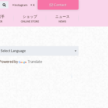
Contact
Instagram
X
選手
ショップ
ニュース
ER
ONLINE STORE
NEWS
owered by
Translate