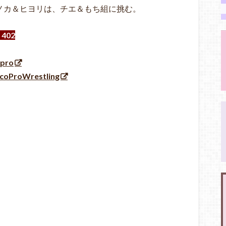
ノノカ＆ヒヨリは、チエ＆もち組に挑む。
402
opro
coProWrestling