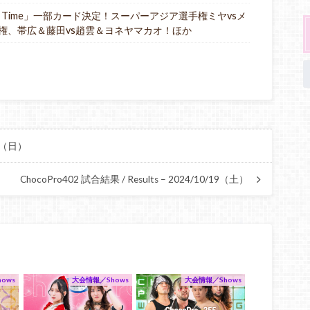
「It’s Time」一部カード決定！スーパーアジア選手権ミヤvsメ
権、帯広＆藤田vs趙雲＆ヨネヤマカオ！ほか
13（日）
ChocoPro402 試合結果 / Results – 2024/10/19（土）
ows
大会情報／Shows
大会情報／Shows