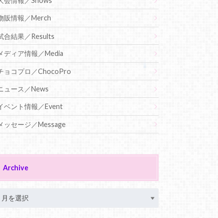
大会情報／Shows
物販情報／Merch
試合結果／Results
メディア情報／Media
チョコプロ／ChocoPro
ニュース／News
イベント情報／Event
メッセージ／Message
Archive