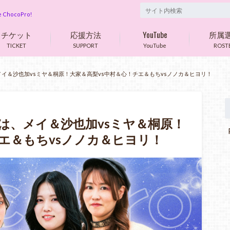
are ChocoPro!
チケット
応援方法
YouTube
所属
TICKET
SUPPORT
YouTube
ROST
02は、メイ＆沙也加vsミヤ＆桐原！大家＆高梨vs中村＆心！チエ＆もちvsノノカ＆ヒヨリ！
o402は、メイ＆沙也加vsミヤ＆桐原！
P
チエ＆もちvsノノカ＆ヒヨリ！