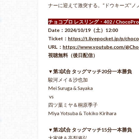
ナーに迎えて激突する。“ドウキーズ”
チョコプロ レスリング・402 / ChocoPro 
Date：2024/10/19（土）12:00
Ticket：
https://t.livepocket.jp/p/choc
URL：
https://www.youtube.com/@Cho
視聴無料（後日配信）
▼第3試合 タッグマッチ20分一本勝負
駿河メイ＆沙也加
Mei Suruga & Sayaka
vs
四ツ葉ミヤ＆桐原季子
Miya Yotsuba & Tokiko Kirihara
▼第2試合 タッグマッチ15分一本勝負
大家健＆高梨将弘