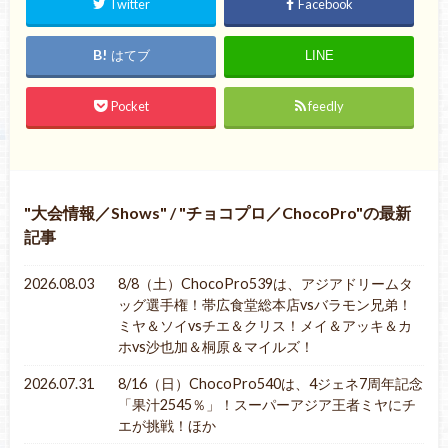
Twitter
Facebook
はてブ
LINE
Pocket
feedly
大会情報／Shows
/
チョコプロ／ChocoPro
の最新
記事
2026.08.03
8/8（土）ChocoPro539は、アジアドリームタ
ッグ選手権！帯広食堂総本店vsバラモン兄弟！
ミヤ＆ソイvsチエ＆クリス！メイ＆アッキ＆カ
ホvs沙也加＆桐原＆マイルズ！
2026.07.31
8/16（日）ChocoPro540は、4ジェネ7周年記念
「果汁2545％」！スーパーアジア王者ミヤにチ
エが挑戦！ほか