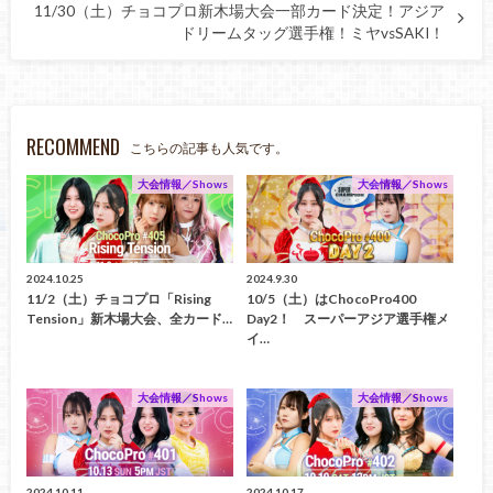
11/30（土）チョコプロ新木場大会一部カード決定！アジア
ドリームタッグ選手権！ミヤvsSAKI！
RECOMMEND
こちらの記事も人気です。
大会情報／Shows
大会情報／Shows
2024.10.25
2024.9.30
11/2（土）チョコプロ「Rising
10/5（土）はChocoPro400
Tension」新木場大会、全カード…
Day2！ スーパーアジア選手権メ
イ…
大会情報／Shows
大会情報／Shows
2024.10.11
2024.10.17