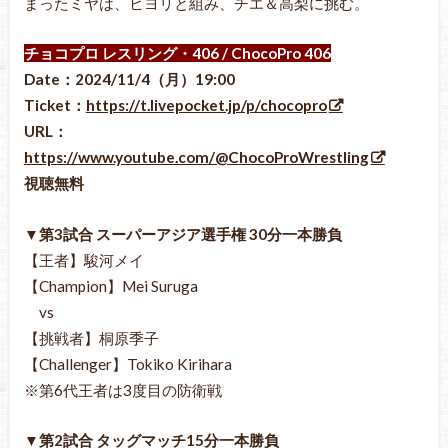
まったミヤは、ヒヨリと組み、チエ＆高梨に挑む。
チョコプロ レスリング・406 / ChocoPro 406
Date：2024/11/4（月）19:00
Ticket：
https://t.livepocket.jp/p/chocopro
URL：
https://www.youtube.com/@ChocoProWrestling
視聴無料
▼第3試合 スーパーアジア選手権 30分一本勝負
【王者】駿河メイ
【Champion】Mei Suruga
vs
【挑戦者】桐原季子
【Challenger】Tokiko Kirihara
※第6代王者は3度目の防衛戦
▼第2試合 タッグマッチ15分一本勝負