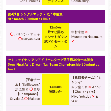
Chris Brookes
ディプレス
Choun Shiryu
第4試合 シングルマッチ 20分1本勝負
4th match 20 minutes limit
12m56s
片エビ固め
中村宗達
✕
◯
バリヤン・アッキ
※シットダウン
Munetatsu Nakamura
◯
Baliyan Akki
式ドクター・ボ
✕
ム
セミファイナル アジアドリームタッグ選手権30分一本勝負
Semi Final Asia Dream Tag Team Championship 30 minutes
limit
【挑戦者チーム】
“ミ
【王者チー
ヤソイ”
ム】
“Bellflowers”
14m48s
四ツ葉ミヤ
✕
＆ソイ
沙也加
＆
◯
真琴
連環の計
【Challengers】
【Champions】
Miya Yotsuba
✕
&
Sayaka
&
◯
Makoto
SOY