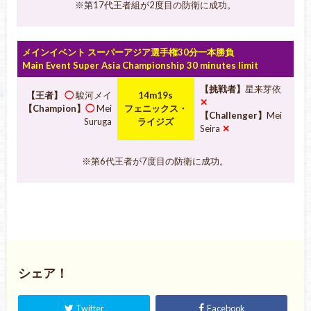
※第17代王者組が2度目の防衛に成功。
メインイベント スーパーアジア選手権30分一本勝負
Main Event Super Asia Championship 30 minutes limit
【挑戦者】
星来芽依
【王者】
◯
駿河メイ
14m19s
✕
【Champion】
◯
Mei
フェニックス・
【Challenger】
Mei
Suruga
ライジズ
Seira
✕
※第6代王者が7度目の防衛に成功。
シェア！
Twitter
Facebook