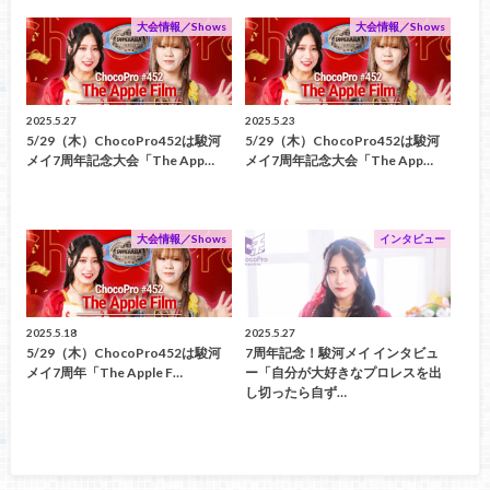
大会情報／Shows
大会情報／Shows
2025.5.27
2025.5.23
5/29（木）ChocoPro452は駿河
5/29（木）ChocoPro452は駿河
メイ7周年記念大会「The App…
メイ7周年記念大会「The App…
大会情報／Shows
インタビュー
2025.5.18
2025.5.27
5/29（木）ChocoPro452は駿河
7周年記念！駿河メイ インタビュ
メイ7周年「The Apple F…
ー「自分が大好きなプロレスを出
し切ったら自ず…