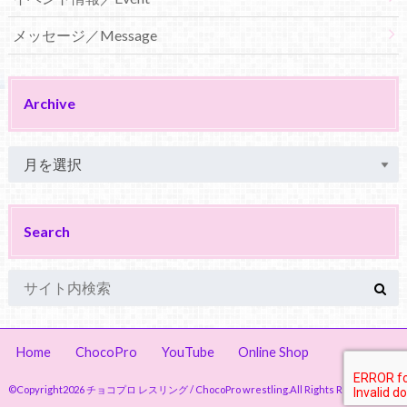
メッセージ／Message
Archive
Search
Home
ChocoPro
YouTube
Online Shop
©Copyright2026
チョコプロ レスリング / ChocoPro wrestling
.All Rights Reserved.