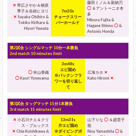
藤田ミノル＆新納刃
✕
帯広さやか＆桐原
◯
＆アントーニオ本
季子＆谷綿ヒヨリ
7m30s
多
✕
Sayaka Obihiro &
チョークスリー
Minoru Fujita &
Tokiko Kirihara &
パーホールド
Hagane Shinno
◯
&
Hiyori Yawata
Antonio Honda
第2試合 シングルマッチ 10分一本勝負
2nd match 10 minutes limit
3m48s
エビ固め
◯
米山香織
広海カホ
✕
※パックンフラ
◯
Kaori Yoneyama
Kaho Hiromi
✕
ワーを切り返し
て
第3試合 タッグマッチ 15分1本勝負
3rd match 15 minutes limit
✕
小石川チエ＆クリ
13m31s
山下りな
◯
＆趙雲子
ス・ブルックス
片エビ固め
龍
✕
Chie Koishikawa &
※ダイビングボ
Rina Yamashita
◯
&