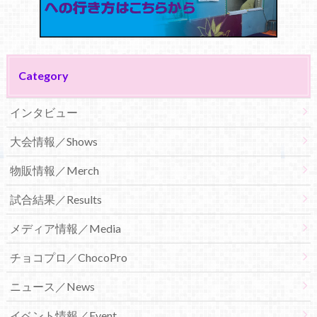
Category
インタビュー
大会情報／Shows
物販情報／Merch
試合結果／Results
メディア情報／Media
チョコプロ／ChocoPro
ニュース／News
イベント情報／Event