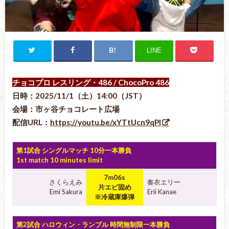
LINE
チョコプロ レスリング・486
/ ChocoPro 486
日時：2025/11/1（土）14:00（JST）
会場：市ヶ谷チョコレート広場
配信URL：
https://youtu.be/xYTtUcn9qPI
第1試合 シングルマッチ 10分一本勝負
1st match 10 minutes limit
7m06s
さくらえみ
奏衣エリー
片エビ固め
Emi Sakura
Erii Kanae
※冷蔵庫爆弾
第2試合 ハロウィン・ランブル 時間無制限一本勝負