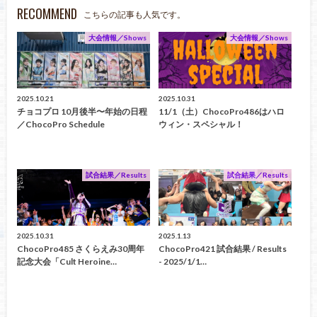
RECOMMEND
こちらの記事も人気です。
大会情報／Shows
大会情報／Shows
2025.10.21
2025.10.31
チョコプロ 10月後半〜年始の日程
11/1（土）ChocoPro486はハロ
／ChocoPro Schedule
ウィン・スペシャル！
試合結果／Results
試合結果／Results
2025.10.31
2025.1.13
ChocoPro485 さくらえみ30周年
ChocoPro421 試合結果 / Results
記念大会「Cult Heroine…
- 2025/1/1…