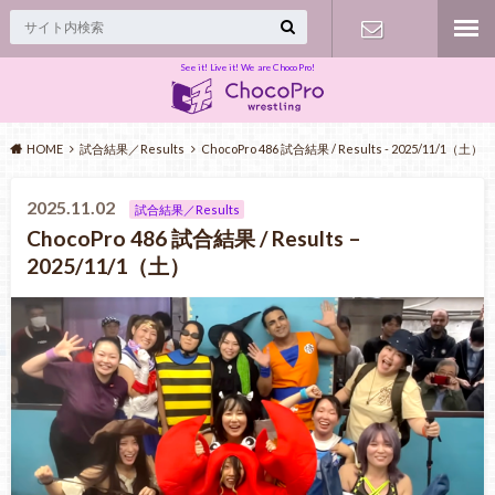
See it! Live it! We are ChocoPro!
Contact
HOME
試合結果／Results
ChocoPro 486 試合結果 / Results - 2025/11/1（土）
2025.11.02
試合結果／Results
ChocoPro 486 試合結果 / Results –
2025/11/1（土）