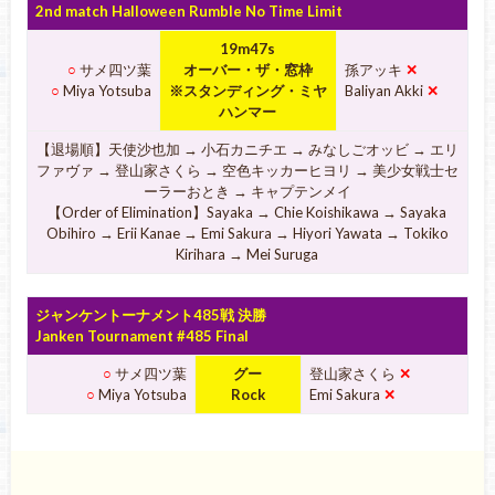
2nd match Halloween Rumble No Time Limit
19m47s
○
サメ四ツ葉
オーバー・ザ・窓枠
孫アッキ
✕
○
Miya Yotsuba
※スタンディング・ミヤ
Baliyan Akki
✕
ハンマー
【退場順】天使沙也加 → 小石カニチエ → みなしごオッビ → エリ
ファヴァ → 登山家さくら → 空色キッカーヒヨリ → 美少女戦士セ
ーラーおとき → キャプテンメイ
【Order of Elimination】Sayaka → Chie Koishikawa → Sayaka
Obihiro → Erii Kanae → Emi Sakura → Hiyori Yawata → Tokiko
Kirihara → Mei Suruga
ジャンケントーナメント485戦 決勝
Janken Tournament #485 Final
○
サメ四ツ葉
グー
登山家さくら
✕
○
Miya Yotsuba
Rock
Emi Sakura
✕