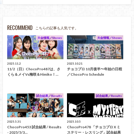
RECOMMEND
こちらの記事も人気です。
大会情報／Shows
大会情報／Shows
2025.11.2
2025.10.21
11/2（日）ChocoPro487は、さ
チョコプロ 10月後半〜年始の日程
くら＆メイvs梅咲＆Himiko！…
／ChocoPro Schedule
試合結果／Results
試合結果／Results
2025.5.31
2025.10.5
ChocoPro453 試合結果 / Results
ChocoPro478 「チョコプロ X ミ
- 2025/5/3…
ステリー・レスリング」試合結果