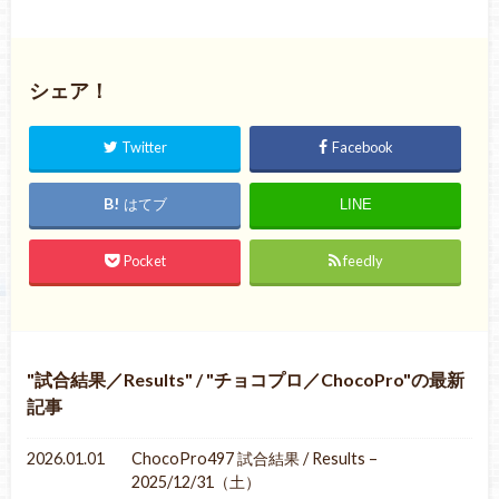
シェア！
Twitter
Facebook
はてブ
LINE
Pocket
feedly
試合結果／Results
/
チョコプロ／ChocoPro
の最新
記事
2026.01.01
ChocoPro497 試合結果 / Results –
2025/12/31（土）