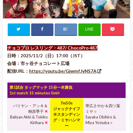
LINE
チョコプロ レスリング・487
/ ChocoPro 487
日時：2025/11/2（日）17:00（JST）
会場：市ヶ谷チョコレート広場
配信URL：
https://youtu.be/GjwmfJyNS7A
第1試合 タッグマッチ 15分一本勝負
1st match 15 minutes limit
7m50s
バリヤン・アッキ＆
帯広さやか＆四ツ葉
ジャックナイフ
桐原季子
✕
ミヤ
○
※スタンディン
Baliyan Akki & Tokiko
Sayaka Obihiro &
グ・ミヤハンマ
Kirihara
✕
Miya Yotsuba
○
ー