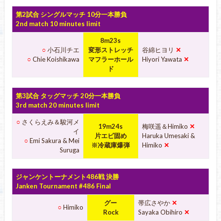
第2試合 シングルマッチ 10分一本勝負
2nd match 10 minutes limit
8m23s
○
小石川チエ
変形ストレッチ
谷綿ヒヨリ
✕
○
Chie Koishikawa
マフラーホール
Hiyori Yawata
✕
ド
第3試合 タッグマッチ 20分一本勝負
3rd match 20 minutes limit
○
さくらえみ＆駿河メ
19m24s
梅咲遥＆Himiko
✕
イ
片エビ固め
Haruka Umesaki &
○
Emi Sakura & Mei
※冷蔵庫爆弾
Himiko
✕
Suruga
ジャンケントーナメント486戦 決勝
Janken Tournament #486 Final
グー
帯広さやか
✕
○
Himiko
Rock
Sayaka Obihiro
✕